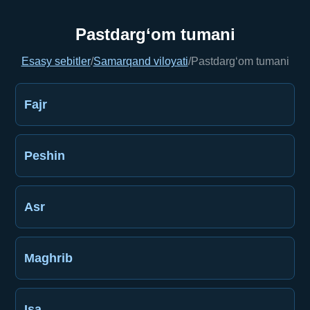
Pastdarg‘om tumani
Esasy sebitler
/
Samarqand viloyati
/
Pastdarg‘om tumani
Fajr
Peshin
Asr
Maghrib
Işa