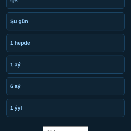
Şu gün
1 hepde
1 aý
6 aý
1 ýyl