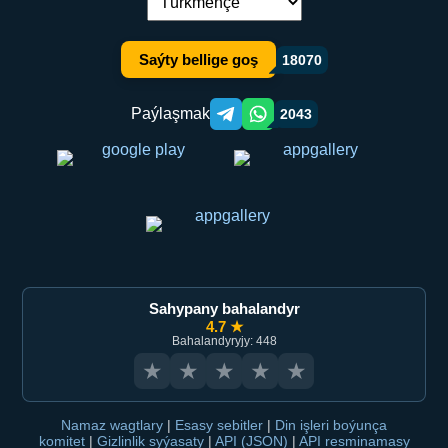
Dil çalşyryş:
Saýty bellige goş
18070
Paýlaşmak
2043
Telegram orqali ulashish
WhatsApp orqali ulashish
Sahypany bahalandyr
4.7 ★
Bahalandyryjy: 448
★
★
★
★
★
Namaz wagtlary
|
Esasy sebitler
|
Din işleri boýunça
komitet
|
Gizlinlik syýasaty
|
API (JSON)
|
API resminamasy