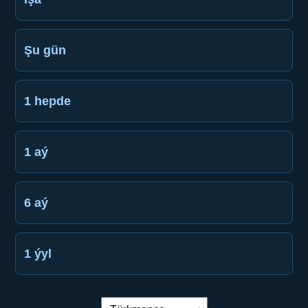
Şu gün
1 hepde
1 aý
6 aý
1 ýyl