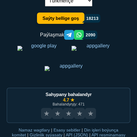
Dil çalşyryş:
Saýty bellige goş
18213
Paýlaşmak
2090
Telegram orqali ulashish
WhatsApp orqali ulashish
Sahypany bahalandyr
4.7 ★
Bahalandyryjy: 471
★
★
★
★
★
Namaz wagtlary
|
Esasy sebitler
|
Din işleri boýunça
komitet
|
Gizlinlik syýasaty
|
API (JSON)
|
API resminamasy