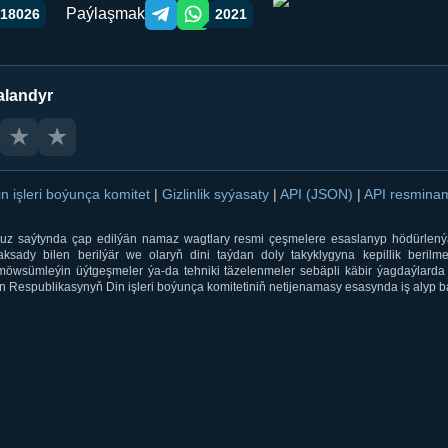
Paýlaşmak
18026
2021
Telegram orqali ulashish
WhatsApp orqali ulashish
alandyr
★
★
in işleri boýunça komitet
|
Gizlinlik syýasaty
|
API (JSON)
|
API resmin
ti.uz saýtynda çap edilýän namaz wagtlary resmi çeşmelere esaslanyp hödürlený
sady bilen berilýär we olaryň dini taýdan doly takyklygyna kepillik berilmeý
öwsümleýin üýtgeşmeler ýa-da tehniki täzelenmeler sebäpli käbir ýagdaýlarda 
 Respublikasynyň Din işleri boýunça komitetiniň netijenamasy esasynda iş alyp ba