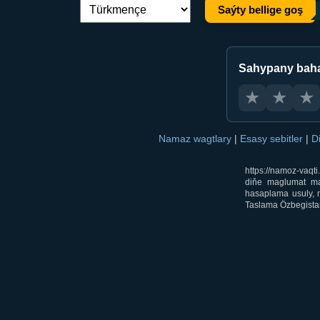
Saýty bellige goş
Dil çalşyryş:
Sahypany bah
★
★
★
Namaz wagtlary
|
Esasy sebitler
|
D
https://namoz-vaq
diňe maglumat mak
hasaplama usuly, m
Taslama Özbegistan