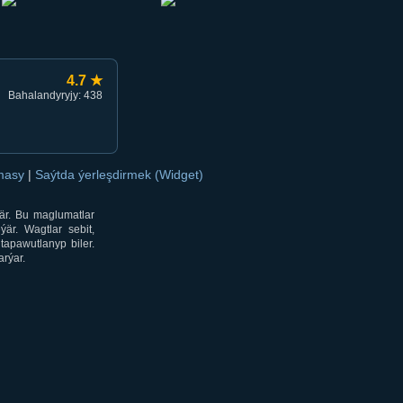
4.7 ★
Bahalandyryjy: 438
amasy
|
Saýtda ýerleşdirmek (Widget)
är. Bu maglumatlar
är. Wagtlar sebit,
tapawutlanyp biler.
rýar.