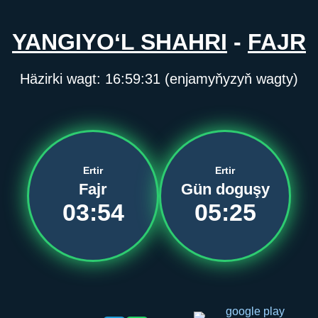
YANGIYO‘L SHAHRI
-
FAJR
Häzirki wagt:
16:59:31
(enjamyňyzyň wagty)
Ertir
Ertir
Fajr
Gün doguşy
03:54
05:25