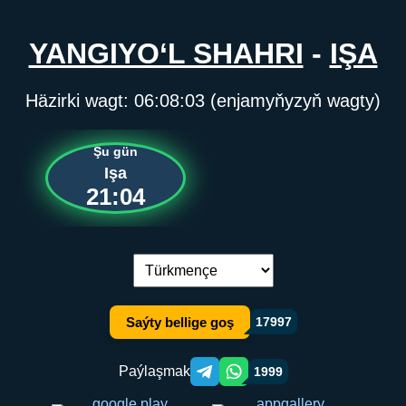
YANGIYO‘L SHAHRI
-
IŞA
Häzirki wagt:
06:08:03
(enjamyňyzyň wagty)
Şu gün
Işa
21:04
Dil çalşyryş:
Saýty bellige goş
17997
Paýlaşmak
1999
Telegram orqali ulashish
WhatsApp orqali ulashish