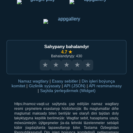
Sahypany bahalandyr
4.7 ★
Bahalandyryjy: 430
★
★
★
★
★
Namaz wagtlary
|
Esasy sebitler
|
Din işleri boýunça
komitet
|
Gizlinlik syýasaty
|
API (JSON)
|
API resminamasy
|
Saýtda ýerleşdirmek (Widget)
https://namoz-vaqti.uz saýtynda çap edilýän namaz wagtlary
resmi çeşmelere esaslanyp hödürlenýär. Bu maglumatlar diňe
maglumat maksady bilen berilýär we olaryň dini taýdan doly
takyklygyna kepillik berilmeýär. Wagtlar sebit, hasaplama usuly,
möwsümleýin üýtgeşmeler ýa-da tehniki täzelenmeler sebäpli
käbir ýagdaýlarda tapawutlanyp biler. Taslama Özbegistan
Respublikasynyň Din işleri boýunça komitetiniň netijenamasy