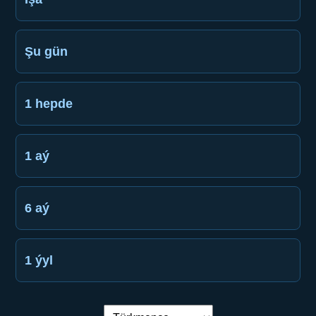
Şu gün
1 hepde
1 aý
6 aý
1 ýyl