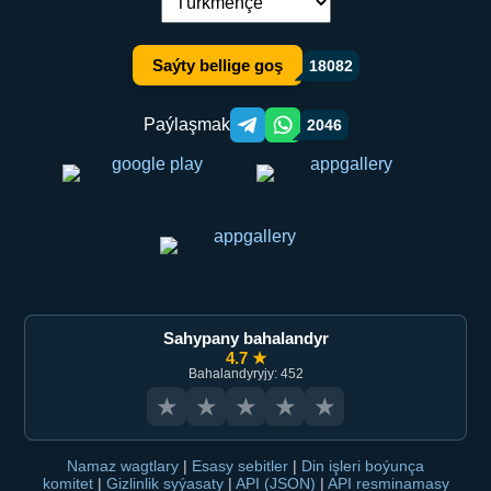
Dil çalşyryş:
Saýty bellige goş
18082
Paýlaşmak
2046
Telegram orqali ulashish
WhatsApp orqali ulashish
Sahypany bahalandyr
4.7 ★
Bahalandyryjy: 452
★
★
★
★
★
Namaz wagtlary
|
Esasy sebitler
|
Din işleri boýunça
komitet
|
Gizlinlik syýasaty
|
API (JSON)
|
API resminamasy