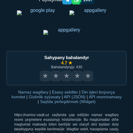
Telegram orqali ulashish
WhatsApp orqali ulashish
Sahypany bahalandyr
4.7 ★
Bahalandyryjy: 430
★
★
★
★
★
Namaz wagtlary
|
Esasy sebitler
|
Din işleri boýunça
komitet
|
Gizlinlik syýasaty
|
API (JSON)
|
API resminamasy
|
Saýtda ýerleşdirmek (Widget)
https://namoz-vaqti.uz saýtynda çap edilýän namaz wagtlary
resmi çeşmelere esaslanyp hödürlenýär. Bu maglumatlar diňe
maglumat maksady bilen berilýär we olaryň dini taýdan doly
takyklygyna kepillik berilmeýär. Wagtlar sebit, hasaplama usuly,