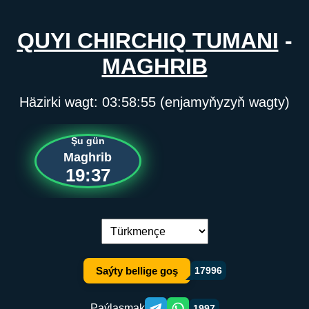
QUYI CHIRCHIQ TUMANI
-
MAGHRIB
Häzirki wagt:
03:58:55
(enjamyňyzyň wagty)
Şu gün
Maghrib
19:37
Dil çalşyryş:
Saýty bellige goş
17996
Paýlaşmak
1997