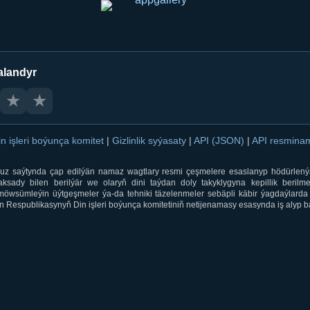
alandyr
★
★
in işleri boýunça komitet
|
Gizlinlik syýasaty
|
API (JSON)
|
API resmin
ti.uz saýtynda çap edilýän namaz wagtlary resmi çeşmelere esaslanyp hödürlený
sady bilen berilýär we olaryň dini taýdan doly takyklygyna kepillik berilmeý
öwsümleýin üýtgeşmeler ýa-da tehniki täzelenmeler sebäpli käbir ýagdaýlarda 
 Respublikasynyň Din işleri boýunça komitetiniň netijenamasy esasynda iş alyp ba