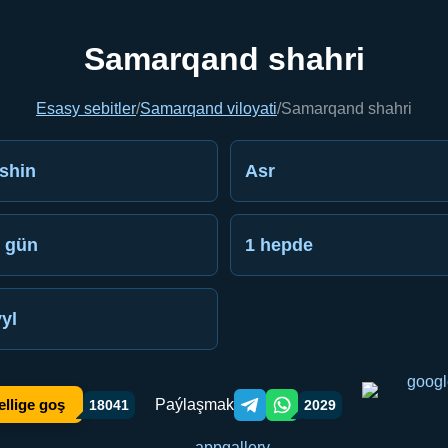
Samarqand shahri
Esasy sebitler
/
Samarqand viloyati
/
Samarqand shahri
shin
Asr
 gün
1 hepde
ýyl
Paýlaşmak
ellige goş
18041
2029
Telegram orqali ulashish
WhatsApp orqali ulashish