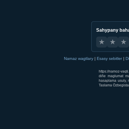
Sahypany bah
★
★
★
Namaz wagtlary
|
Esasy sebitler
|
D
https://namoz-vaq
diňe maglumat mak
hasaplama usuly, m
Taslama Özbegistan