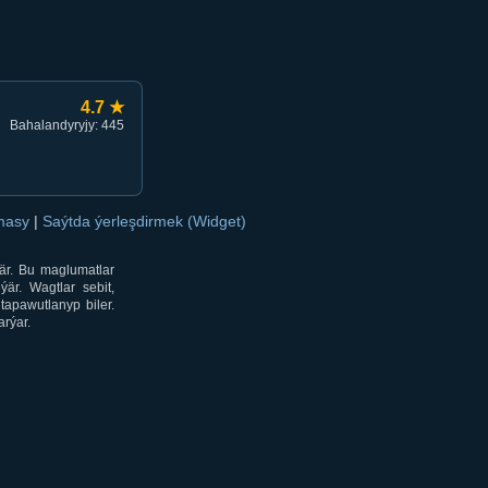
4.7 ★
Bahalandyryjy: 445
amasy
|
Saýtda ýerleşdirmek (Widget)
är. Bu maglumatlar
är. Wagtlar sebit,
tapawutlanyp biler.
rýar.