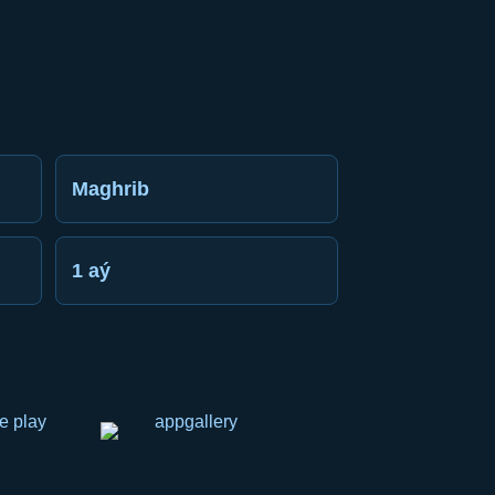
Maghrib
1 aý