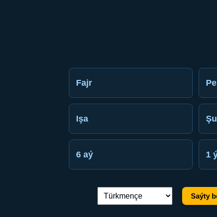
Fajr
Pe
Işa
Şu
6 aý
1 
Saýty b
Dil çalşyryş: