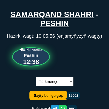
SAMARQAND SHAHRI
-
PESHIN
Häzirki wagt:
10:05:56
(enjamyňyzyň wagty)
Häzirki namaz
Peshin
12:38
Dil çalşyryş:
Saýty bellige goş
18002
Paýlaşmak
2001