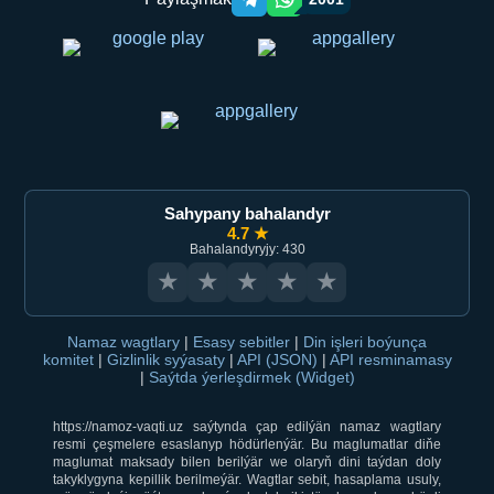
Telegram orqali ulashish
WhatsApp orqali ulashish
Sahypany bahalandyr
4.7 ★
Bahalandyryjy: 430
★
★
★
★
★
Namaz wagtlary
|
Esasy sebitler
|
Din işleri boýunça
komitet
|
Gizlinlik syýasaty
|
API (JSON)
|
API resminamasy
|
Saýtda ýerleşdirmek (Widget)
https://namoz-vaqti.uz saýtynda çap edilýän namaz wagtlary
resmi çeşmelere esaslanyp hödürlenýär. Bu maglumatlar diňe
maglumat maksady bilen berilýär we olaryň dini taýdan doly
takyklygyna kepillik berilmeýär. Wagtlar sebit, hasaplama usuly,