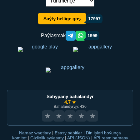
Dil çalşyryş:
Saýty bellige goş
17997
Paýlaşmak
1999
Telegram orqali ulashish
WhatsApp orqali ulashish
Sahypany bahalandyr
4.7 ★
Bahalandyryjy: 430
★
★
★
★
★
Namaz wagtlary
|
Esasy sebitler
|
Din işleri boýunça
komitet
|
Gizlinlik syýasaty
|
API (JSON)
|
API resminamasy