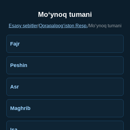
Mo‘ynoq tumani
Esasy sebitler
/
Qoraqalpog‘iston Resp.
/
Mo‘ynoq tumani
Fajr
Peshin
Asr
Maghrib
Işa