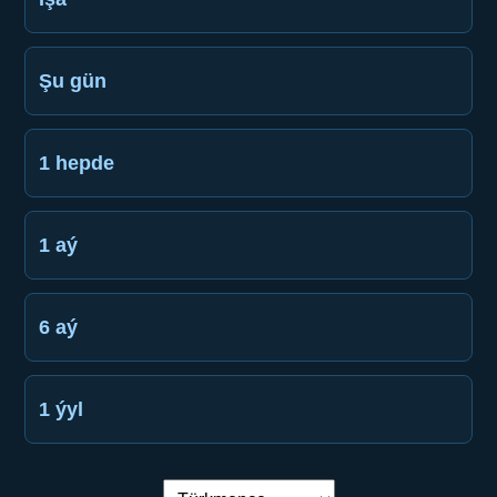
Şu gün
1 hepde
1 aý
6 aý
1 ýyl