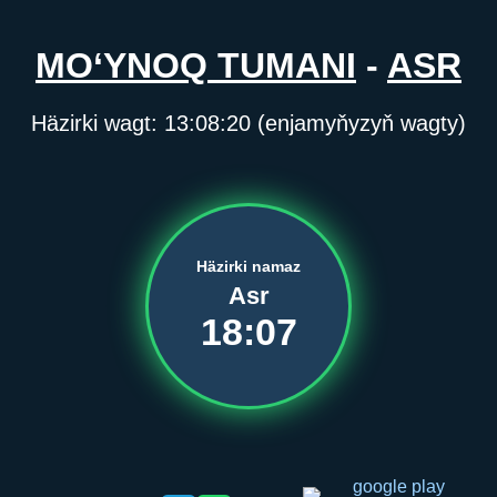
MO‘YNOQ TUMANI
-
ASR
Häzirki wagt:
13:08:20
(enjamyňyzyň wagty)
Häzirki namaz
Asr
18:07