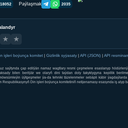
Paýlaşmak
18052
2035
Telegram orqali ulashish
WhatsApp orqali ulashish
alandyr
★
★
in işleri boýunça komitet
|
Gizlinlik syýasaty
|
API (JSON)
|
API resmin
ti.uz saýtynda çap edilýän namaz wagtlary resmi çeşmelere esaslanyp hödürlený
sady bilen berilýär we olaryň dini taýdan doly takyklygyna kepillik berilmeý
öwsümleýin üýtgeşmeler ýa-da tehniki täzelenmeler sebäpli käbir ýagdaýlarda 
 Respublikasynyň Din işleri boýunça komitetiniň netijenamasy esasynda iş alyp ba