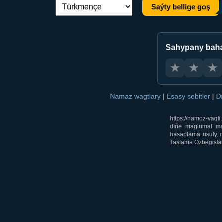
Saýty bellige goş
Dil çalşyryş:
Sahypany bah
★
★
★
Namaz wagtlary
|
Esasy sebitler
|
D
https://namoz-vaq
diňe maglumat mak
hasaplama usuly, m
Taslama Özbegistan