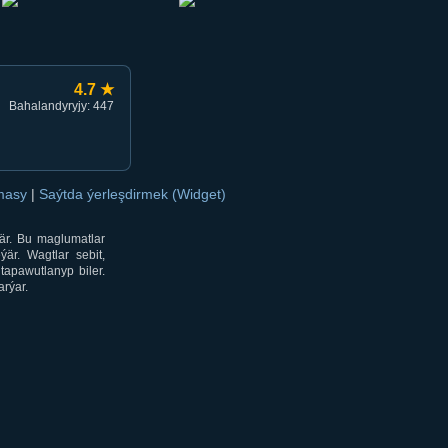
4.7 ★
Bahalandyryjy: 447
amasy
|
Saýtda ýerleşdirmek (Widget)
är. Bu maglumatlar
är. Wagtlar sebit,
tapawutlanyp biler.
rýar.