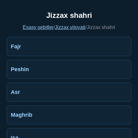
Jizzax shahri
Esasy sebitler
/
Jizzax viloyati
/
Jizzax shahri
Fajr
Peshin
Asr
Maghrib
Işa