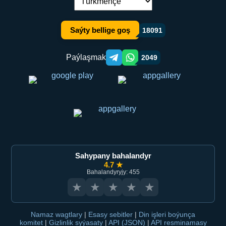
Dil çalşyryş:
Saýty bellige goş
18091
Paýlaşmak
2049
Telegram orqali ulashish
WhatsApp orqali ulashish
Sahypany bahalandyr
4.7 ★
Bahalandyryjy: 455
★
★
★
★
★
Namaz wagtlary
|
Esasy sebitler
|
Din işleri boýunça
komitet
|
Gizlinlik syýasaty
|
API (JSON)
|
API resminamasy