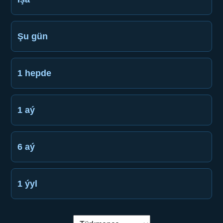
Şu gün
1 hepde
1 aý
6 aý
1 ýyl