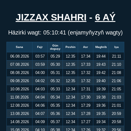
JIZZAX SHAHRI
-
6 AÝ
Häzirki wagt:
05:10:41
(enjamyňyzyň wagty)
Gün
Sana
Fajr
Peshin
Asr
Maghrib
Işa
doguşy
06.08.2026
03:57
05:29
12:35
17:34
19:44
21:11
07.08.2026
03:59
05:30
12:35
17:33
19:43
21:10
08.08.2026
04:00
05:31
12:35
17:32
19:42
21:08
09.08.2026
04:02
05:32
12:35
17:32
19:40
21:06
10.08.2026
04:03
05:33
12:34
17:31
19:39
21:05
11.08.2026
04:04
05:34
12:34
17:30
19:38
21:03
12.08.2026
04:06
05:35
12:34
17:29
19:36
21:01
13.08.2026
04:07
05:36
12:34
17:28
19:35
20:59
14.08.2026
04:09
05:37
12:34
17:27
19:34
20:58
15.08.2026
04:10
05:38
12:34
17:26
19:32
20:56