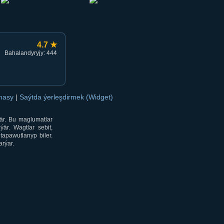
4.7 ★
Bahalandyryjy: 444
amasy
|
Saýtda ýerleşdirmek (Widget)
är. Bu maglumatlar
är. Wagtlar sebit,
tapawutlanyp biler.
rýar.