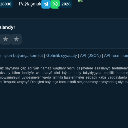
Paýlaşmak
18038
2028
Telegram orqali ulashish
WhatsApp orqali ulashish
alandyr
★
★
in işleri boýunça komitet
|
Gizlinlik syýasaty
|
API (JSON)
|
API resmin
ti.uz saýtynda çap edilýän namaz wagtlary resmi çeşmelere esaslanyp hödürlený
sady bilen berilýär we olaryň dini taýdan doly takyklygyna kepillik berilmeý
öwsümleýin üýtgeşmeler ýa-da tehniki täzelenmeler sebäpli käbir ýagdaýlarda 
 Respublikasynyň Din işleri boýunça komitetiniň netijenamasy esasynda iş alyp ba