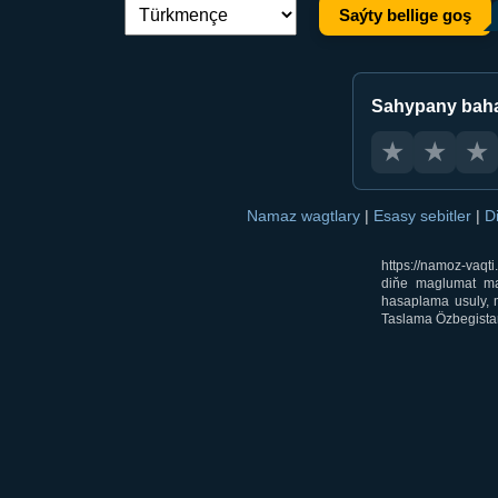
Saýty bellige goş
Dil çalşyryş:
Sahypany bah
★
★
★
Namaz wagtlary
|
Esasy sebitler
|
D
https://namoz-vaq
diňe maglumat mak
hasaplama usuly, m
Taslama Özbegistan