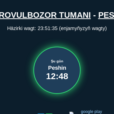
ROVULBOZOR TUMANI
-
PES
Häzirki wagt:
23:51:35
(enjamyňyzyň wagty)
Şu gün
Peshin
12:48