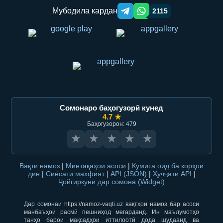
Мубодила кардан
2115
Telegram orqali ulashish
WhatsApp orqali ulashish
Сомонаро баҳогузорӣ кунед
4.7 ★
Баҳогузорон: 479
★
★
★
★
★
Вақти намоз
|
Минтақаҳои асосӣ
|
Кумита оид ба корҳои
дин
|
Сиёсати махфият
|
API (JSON)
|
Ҳуҷҷати API
|
Ҷойгиркунӣ дар сомона (Widget)
Дар сомонаи https://namoz-vaqti.uz вақтҳои намоз бар асоси
манбаъҳои расмӣ пешниҳод мегарданд. Ин маълумотҳо
танҳо барои мақсадҳои иттилоотӣ дода шудаанд ва