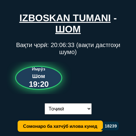
IZBOSKAN TUMANI
-
ШОМ
Вақти ҷорӣ:
20:06:33
(вақти дастгоҳи
шумо)
Имрӯз
Шом
19:20
Иваз кардани забон:
Сомонаро ба хатчӯб илова кунед
18239