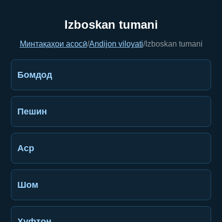
Izboskan tumani
Минтақаҳои асосӣ
/
Andijon viloyati
/
Izboskan tumani
Бомдод
Пешин
Аср
Шом
Хуфтон