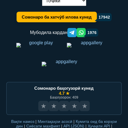
Иваз кардани забон:
Сомонаро ба хатчӯб илова кунед
17942
Мубодила кардан
1976
Telegram orqali ulashish
WhatsApp orqali ulashish
Сомонаро баҳогузорӣ кунед
4.7 ★
Баҳогузорон: 409
★
★
★
★
★
Вақти намоз
|
Минтақаҳои асосӣ
|
Кумита оид ба корҳои
дин
|
Сиёсати махфият
|
API (JSON)
|
Ҳуҷҷати API
|