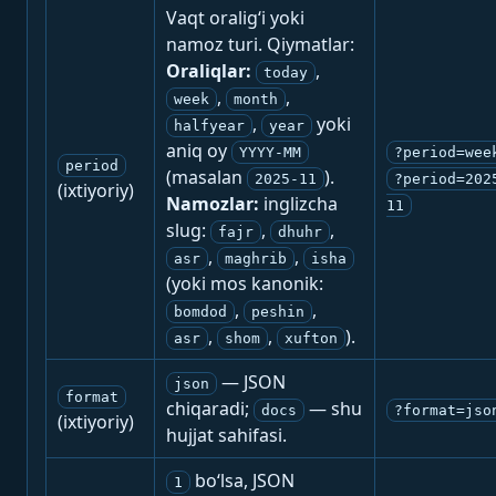
Vaqt oralig‘i yoki
namoz turi. Qiymatlar:
Oraliqlar:
,
today
,
,
week
month
,
yoki
halfyear
year
aniq oy
YYYY-MM
?period=wee
period
(masalan
).
2025-11
?period=202
(ixtiyoriy)
Namozlar:
inglizcha
11
slug:
,
,
fajr
dhuhr
,
,
asr
maghrib
isha
(yoki mos kanonik:
,
,
bomdod
peshin
,
,
).
asr
shom
xufton
— JSON
json
format
chiqaradi;
— shu
docs
?format=jso
(ixtiyoriy)
hujjat sahifasi.
bo‘lsa, JSON
1