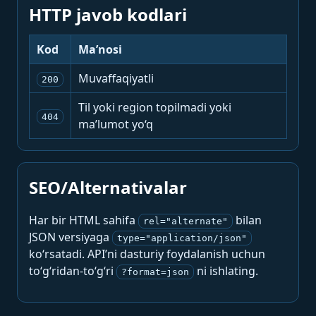
HTTP javob kodlari
Kod
Ma’nosi
Muvaffaqiyatli
200
Til yoki region topilmadi yoki
404
ma’lumot yo‘q
SEO/Alternativalar
Har bir HTML sahifa
bilan
rel="alternate"
JSON versiyaga
type="application/json"
ko‘rsatadi. API’ni dasturiy foydalanish uchun
to‘g‘ridan-to‘g‘ri
ni ishlating.
?format=json