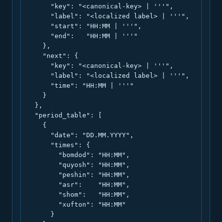
      "key": "<canonical-key> | '''",

      "label": "<localized label> | '''",

      "start": "HH:MM | '''",

      "end":   "HH:MM | '''"

    },

    "next": {

      "key": "<canonical-key> | '''",

      "label": "<localized label> | '''",

      "time": "HH:MM | '''"

    }

  },

  "period_table": [

    {

      "date": "DD.MM.YYYY",

      "times": {

        "bomdod": "HH:MM",

        "quyosh": "HH:MM",

        "peshin": "HH:MM",

        "asr":    "HH:MM",

        "shom":   "HH:MM",

        "xufton": "HH:MM"

      }
