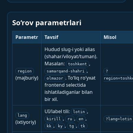
So‘rov parametrlari
Parametr
Tavsif
Misol
Hudud slug-i yoki alias
(shahar/viloyat/tuman).
Masalan:
,
toshkent
,
region
samarqand-shahri
?
(majburiy)
. To‘liq ro‘yxat
olmazor
region=toshk
frontend selectida
ishlatiladiganlar bilan
bir xil.
UI/label tili:
,
lotin
lang
,
,
,
kirill
ru
en
?lang=lotin
(ixtiyoriy)
,
,
,
kk
ky
tg
tk