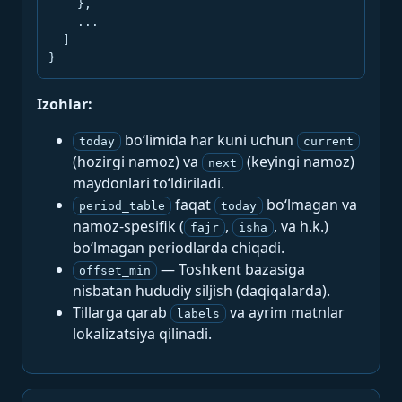
    },

    ...

  ]

}
Izohlar:
bo‘limida har kuni uchun
today
current
(hozirgi namoz) va
(keyingi namoz)
next
maydonlari to‘ldiriladi.
faqat
bo‘lmagan va
period_table
today
namoz-spesifik (
,
, va h.k.)
fajr
isha
bo‘lmagan periodlarda chiqadi.
— Toshkent bazasiga
offset_min
nisbatan hududiy siljish (daqiqalarda).
Tillarga qarab
va ayrim matnlar
labels
lokalizatsiya qilinadi.