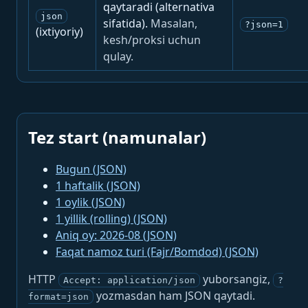
qaytaradi (alternativa
json
sifatida).
Masalan,
?json=1
(ixtiyoriy)
kesh/proksi uchun
qulay.
Tez start (namunalar)
Bugun (JSON)
1 haftalik (JSON)
1 oylik (JSON)
1 yillik (rolling) (JSON)
Aniq oy: 2026-08 (JSON)
Faqat namoz turi (Fajr/Bomdod) (JSON)
HTTP
yuborsangiz,
Accept: application/json
?
yozmasdan ham JSON qaytadi.
format=json