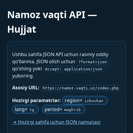
Namoz vaqti API —
Hujjat
Ushbu sahifa JSON API uchun rasmiy oddiy
qo‘llanma. JSON olish uchun
?format=json
qo‘shing yoki
Accept: application/json
yuboring.
Asosiy URL:
https://namoz-vaqti.uz/index.php
Hozirgi parametrlar:
region=
izboskan
lang=
period=
tg
maghrib
→ Hozirgi sahifa uchun JSON namunasi