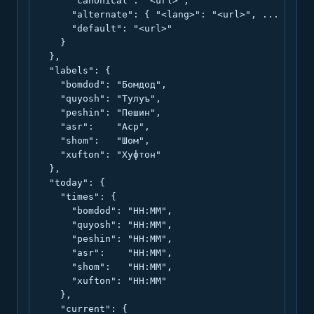
      "canonical": "<url>",

      "alternate": { "<lang>": "<url>", ... },

      "default": "<url>"

    }

  },

  "labels": {

    "bomdod": "Бомдод",

    "quyosh": "Тулуъ",

    "peshin": "Пешин",

    "asr":    "Аср",

    "shom":   "Шом",

    "xufton": "Хуфтон"

  },

  "today": {

    "times": {

      "bomdod": "HH:MM",

      "quyosh": "HH:MM",

      "peshin": "HH:MM",

      "asr":    "HH:MM",

      "shom":   "HH:MM",

      "xufton": "HH:MM"

    },

    "current": {
