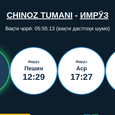
CHINOZ TUMANI
-
ИМРӮЗ
Вақти ҷорӣ:
05:55:13
(вақти дастгоҳи шумо)
Имрӯз
Имрӯз
Пешин
Аср
12:29
17:27