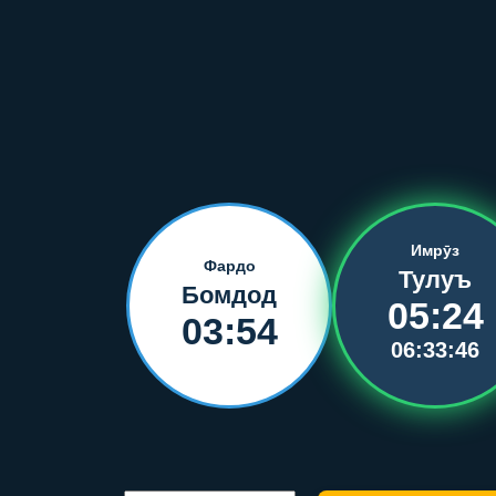
Имрӯз
Фардо
Тулуъ
Бомдод
05:24
03:54
06:33:46