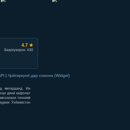
hish
li ulashish
4.7 ★
Баҳогузорон: 430
API
|
Ҷойгиркунӣ дар сомона (Widget)
од мегарданд. Ин
гоҳи динӣ кафолат
авсозиҳои техникӣ
ҳурии Ӯзбекистон