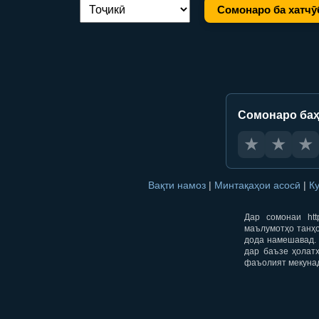
Сомонаро ба хатчӯ
Иваз кардани забон:
Сомонаро баҳ
★
★
★
Вақти намоз
|
Минтақаҳои асосӣ
|
К
Дар сомонаи htt
маълумотҳо танҳо
дода намешавад. 
дар баъзе ҳолат
фаъолият мекуна