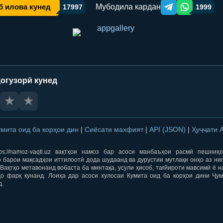
Мубодила кардан
б илова кунед
17997
1999
Telegram orqali ulas
WhatsApp orqa
огузорӣ кунед
★
★
умита оид ба корҳои дин
|
Сиёсати махфият
|
API (JSON)
|
Ҳуҷҷати 
ps://namoz-vaqti.uz вақтҳои намоз бар асоси манбаъҳои расмӣ пешниҳ
 барои мақсадҳои иттилоотӣ дода шудаанд ва дурустии мутлақи онҳо аз ни
Вақтҳо метавонанд вобаста ба минтақа, усули ҳисоб, тағйироти мавсимӣ ё н
ҳо фарқ кунанд. Лоиҳа дар асоси хулосаи Кумита оид ба корҳои дини Ҷум
д.