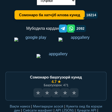
Иваз кардани забон:
Сомонаро ба хатчӯб илова кунед
18214
Мубодила кардан
2092
Telegram orqali ulashish
WhatsApp orqali ulashish
Сомонаро баҳогузорӣ кунед
4.7 ★
Баҳогузорон: 471
★
★
★
★
★
Вақти намоз
|
Минтақаҳои асосӣ
|
Кумита оид ба корҳои
дин
|
Сиёсати махфият
|
API (JSON)
|
Ҳуҷҷати API
|