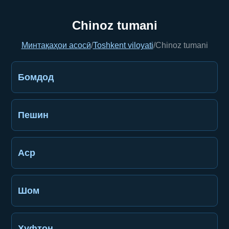
Chinoz tumani
Минтақаҳои асосӣ
/
Toshkent viloyati
/
Chinoz tumani
Бомдод
Пешин
Аср
Шом
Хуфтон