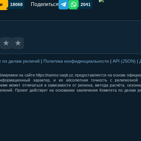
Поделиться
и
18068
2041
Telegram orqali ulashish
WhatsApp orqali ulashish
★
★
т по делам религий
|
Политика конфиденциальности
|
API (JSON)
|
ликуемое на сайте https://namoz-vaqti.uz, предоставляется на основе офици
нформационный характер, и их абсолютная точность с религиозной 
ремя может отличаться в зависимости от региона, метода расчёта, сезон
влений. Проект действует на основании заключения Комитета по делам р