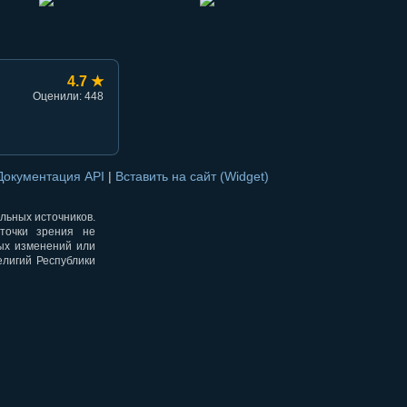
4.7 ★
Оценили: 448
Документация API
|
Вставить на сайт (Widget)
альных источников.
точки зрения не
ных изменений или
елигий Республики