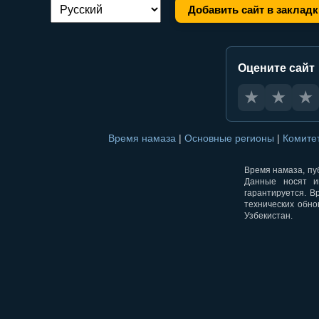
Добавить сайт в закладк
Переключение языка:
Оцените сайт
★
★
★
Время намаза
|
Основные регионы
|
Комите
Время намаза, пуб
Данные носят и
гарантируется. В
технических обно
Узбекистан.