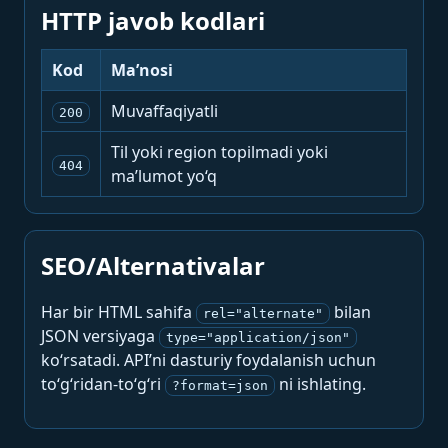
HTTP javob kodlari
Kod
Ma’nosi
Muvaffaqiyatli
200
Til yoki region topilmadi yoki
404
ma’lumot yo‘q
SEO/Alternativalar
Har bir HTML sahifa
bilan
rel="alternate"
JSON versiyaga
type="application/json"
ko‘rsatadi. API’ni dasturiy foydalanish uchun
to‘g‘ridan-to‘g‘ri
ni ishlating.
?format=json