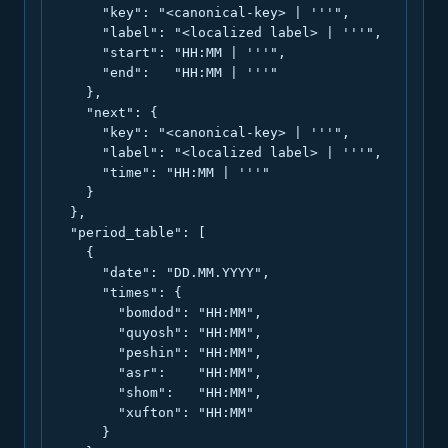
      "key": "<canonical-key> | '''",

      "label": "<localized label> | '''",

      "start": "HH:MM | '''",

      "end":   "HH:MM | '''"

    },

    "next": {

      "key": "<canonical-key> | '''",

      "label": "<localized label> | '''",

      "time": "HH:MM | '''"

    }

  },

  "period_table": [

    {

      "date": "DD.MM.YYYY",

      "times": {

        "bomdod": "HH:MM",

        "quyosh": "HH:MM",

        "peshin": "HH:MM",

        "asr":    "HH:MM",

        "shom":   "HH:MM",

        "xufton": "HH:MM"

      }
