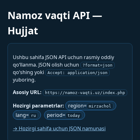
Namoz vaqti API —
Hujjat
Ushbu sahifa JSON API uchun rasmiy oddiy
qo‘llanma. JSON olish uchun
?format=json
qo‘shing yoki
Accept: application/json
yuboring.
Asosiy URL:
https://namoz-vaqti.uz/index.php
Hozirgi parametrlar:
region=
mirzachol
lang=
period=
ru
today
→ Hozirgi sahifa uchun JSON namunasi