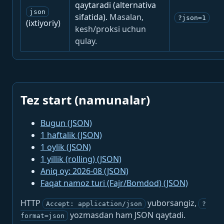
qaytaradi (alternativa
json
sifatida).
Masalan,
?json=1
(ixtiyoriy)
kesh/proksi uchun
qulay.
Tez start (namunalar)
Bugun (JSON)
1 haftalik (JSON)
1 oylik (JSON)
1 yillik (rolling) (JSON)
Aniq oy: 2026-08 (JSON)
Faqat namoz turi (Fajr/Bomdod) (JSON)
HTTP
yuborsangiz,
Accept: application/json
?
yozmasdan ham JSON qaytadi.
format=json