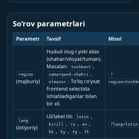
So‘rov parametrlari
Parametr
Tavsif
Misol
Hudud slug-i yoki alias
(shahar/viloyat/tuman).
Masalan:
,
toshkent
,
region
samarqand-shahri
?
(majburiy)
. To‘liq ro‘yxat
olmazor
region=toshk
frontend selectida
ishlatiladiganlar bilan
bir xil.
UI/label tili:
,
lotin
lang
,
,
,
kirill
ru
en
?lang=lotin
(ixtiyoriy)
,
,
,
kk
ky
tg
tk