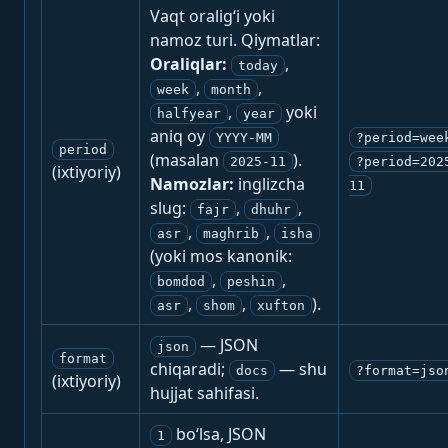
Vaqt oralig‘i yoki
namoz turi. Qiymatlar:
Oraliqlar:
,
today
,
,
week
month
,
yoki
halfyear
year
aniq oy
YYYY-MM
?period=wee
period
(masalan
).
2025-11
?period=202
(ixtiyoriy)
Namozlar:
inglizcha
11
slug:
,
,
fajr
dhuhr
,
,
asr
maghrib
isha
(yoki mos kanonik:
,
,
bomdod
peshin
,
,
).
asr
shom
xufton
— JSON
json
format
chiqaradi;
— shu
docs
?format=jso
(ixtiyoriy)
hujjat sahifasi.
bo‘lsa, JSON
1