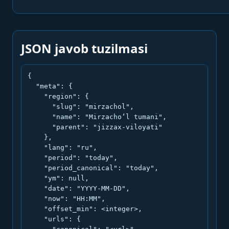
JSON javob tuzilmasi
{

  "meta": {

    "region": {

      "slug": "mirzachol",

      "name": "Mirzacho‘l tumani",

      "parent": "jizzax-viloyati"

    },

    "lang": "ru",

    "period": "today",

    "period_canonical": "today",

    "ym": null,

    "date": "YYYY-MM-DD",

    "now": "HH:MM",

    "offset_min": <integer>,

    "urls": {
