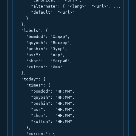
      "canonical": "<url>",

      "alternate": { "<lang>": "<url>", ... },

      "default": "<url>"

    }

  },

  "labels": {

    "bomdod": "Фаджр",

    "quyosh": "Восход",

    "peshin": "Зухр",

    "asr":    "Аср",

    "shom":   "Магриб",

    "xufton": "Иша"

  },

  "today": {

    "times": {

      "bomdod": "HH:MM",

      "quyosh": "HH:MM",

      "peshin": "HH:MM",

      "asr":    "HH:MM",

      "shom":   "HH:MM",

      "xufton": "HH:MM"

    },

    "current": {
