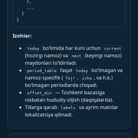
    },

    ...

  ]

}
Izohlar:
bo‘limida har kuni uchun
today
current
(hozirgi namoz) va
(keyingi namoz)
next
maydonlari to‘ldiriladi.
faqat
bo‘lmagan va
period_table
today
namoz-spesifik (
,
, va h.k.)
fajr
isha
bo‘lmagan periodlarda chiqadi.
— Toshkent bazasiga
offset_min
nisbatan hududiy siljish (daqiqalarda).
Tillarga qarab
va ayrim matnlar
labels
lokalizatsiya qilinadi.