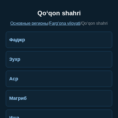
Qo‘qon shahri
Основные регионы
/
Farg‘ona viloyati
/
Qo‘qon shahri
Фаджр
Зухр
Аср
Магриб
Иша