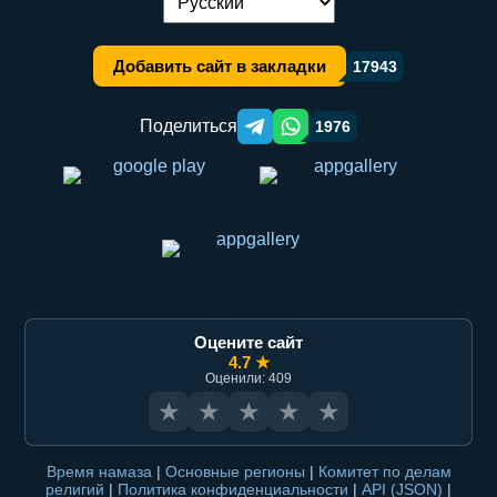
Переключение языка:
Добавить сайт в закладки
17943
Поделиться
1976
Telegram orqali ulashish
WhatsApp orqali ulashish
Оцените сайт
4.7 ★
Оценили: 409
★
★
★
★
★
Время намаза
|
Основные регионы
|
Комитет по делам
религий
|
Политика конфиденциальности
|
API (JSON)
|