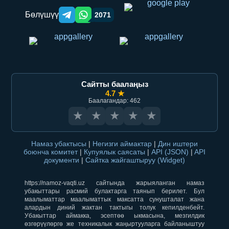
Бөлүшүү
2071
Telegram orqali ulashish
WhatsApp orqali ulashish
Сайтты баалаңыз
4.7 ★
Баалагандар: 462
★
★
★
★
★
Намаз убактысы
|
Негизги аймактар
|
Дин иштери
боюнча комитет
|
Купуялык саясаты
|
API (JSON)
|
API
документи
|
Сайтка жайгаштыруу (Widget)
https://namoz-vaqti.uz сайтында жарыяланган намаз
убакыттары расмий булактарга таянып берилет. Бул
маалыматтар маалыматтык максатта сунушталат жана
алардын диний жактан тактыгы толук кепилденбейт.
Убакыттар аймакка, эсептөө ыкмасына, мезгилдик
өзгөрүүлөргө же техникалык жаңыртууларга байланыштуу