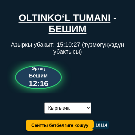
OLTINKO‘L TUMANI
-
БЕШИМ
Азыркы убакыт:
15:10:27
(түзмөгүңүздүн
убактысы)
Эртең
Бешим
12:16
Тилди алмаштыруу:
Сайтты бетбелгиге кошуу
18114