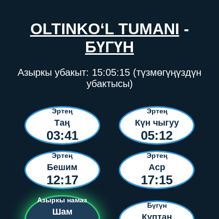
OLTINKO‘L TUMANI
-
БҮГҮН
Азыркы убакыт:
15:05:15
(түзмөгүңүздүн
убактысы)
Эртең
Эртең
Таң
Күн чыгуу
03:41
05:12
Эртең
Эртең
Бешим
Аср
12:17
17:15
Азыркы намаз
Бүгүн
Шам
Куптан