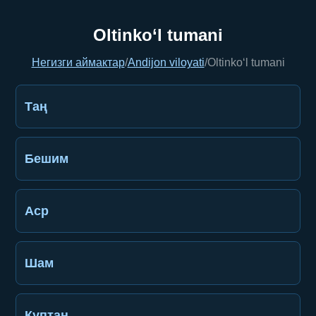
Oltinko‘l tumani
Негизги аймактар
/
Andijon viloyati
/
Oltinko‘l tumani
Таң
Бешим
Аср
Шам
Куптан