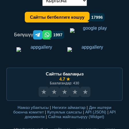
Тилди алмаштыруу:
Сайтты бетбелгиге кошуу
17996
Бөлүшүү
1997
Telegram orqali ulashish
WhatsApp orqali ulashish
Сайтты баалаңыз
4.7 ★
Баалагандар: 430
★
★
★
★
★
Намаз убактысы
|
Негизги аймактар
|
Дин иштери
боюнча комитет
|
Купуялык саясаты
|
API (JSON)
|
API
документи
|
Сайтка жайгаштыруу (Widget)