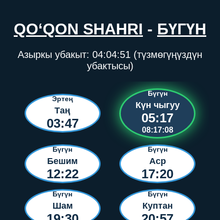
QO‘QON SHAHRI
-
БҮГҮН
Азыркы убакыт:
04:04:51
(түзмөгүңүздүн
убактысы)
Бүгүн
Эртең
Күн чыгуу
Таң
05:17
03:47
08:17:08
Бүгүн
Бүгүн
Бешим
Аср
12:22
17:20
Бүгүн
Бүгүн
Шам
Куптан
19:30
20:57