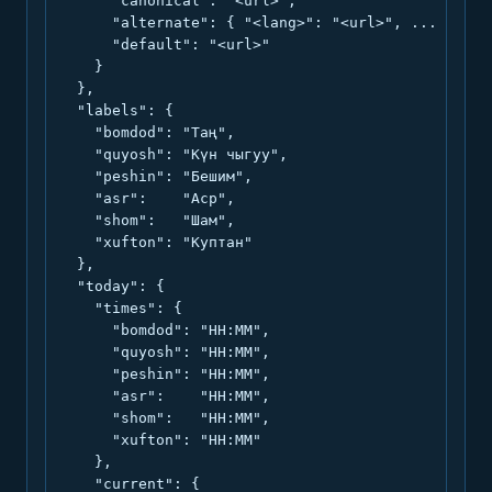
      "canonical": "<url>",

      "alternate": { "<lang>": "<url>", ... },

      "default": "<url>"

    }

  },

  "labels": {

    "bomdod": "Таң",

    "quyosh": "Күн чыгуу",

    "peshin": "Бешим",

    "asr":    "Аср",

    "shom":   "Шам",

    "xufton": "Куптан"

  },

  "today": {

    "times": {

      "bomdod": "HH:MM",

      "quyosh": "HH:MM",

      "peshin": "HH:MM",

      "asr":    "HH:MM",

      "shom":   "HH:MM",

      "xufton": "HH:MM"

    },

    "current": {
