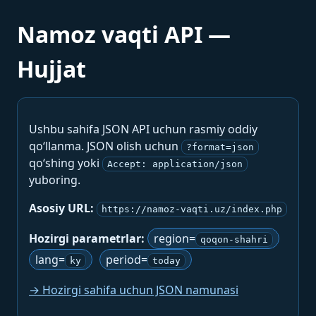
Namoz vaqti API —
Hujjat
Ushbu sahifa JSON API uchun rasmiy oddiy
qo‘llanma. JSON olish uchun
?format=json
qo‘shing yoki
Accept: application/json
yuboring.
Asosiy URL:
https://namoz-vaqti.uz/index.php
Hozirgi parametrlar:
region=
qoqon-shahri
lang=
period=
ky
today
→ Hozirgi sahifa uchun JSON namunasi