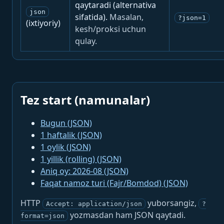
qaytaradi (alternativa
json
sifatida).
Masalan,
?json=1
(ixtiyoriy)
kesh/proksi uchun
qulay.
Tez start (namunalar)
Bugun (JSON)
1 haftalik (JSON)
1 oylik (JSON)
1 yillik (rolling) (JSON)
Aniq oy: 2026-08 (JSON)
Faqat namoz turi (Fajr/Bomdod) (JSON)
HTTP
yuborsangiz,
Accept: application/json
?
yozmasdan ham JSON qaytadi.
format=json