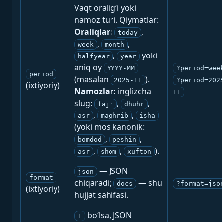
Vaqt oralig‘i yoki
namoz turi. Qiymatlar:
Oraliqlar:
,
today
,
,
week
month
,
yoki
halfyear
year
aniq oy
YYYY-MM
?period=wee
period
(masalan
).
2025-11
?period=202
(ixtiyoriy)
Namozlar:
inglizcha
11
slug:
,
,
fajr
dhuhr
,
,
asr
maghrib
isha
(yoki mos kanonik:
,
,
bomdod
peshin
,
,
).
asr
shom
xufton
— JSON
json
format
chiqaradi;
— shu
docs
?format=jso
(ixtiyoriy)
hujjat sahifasi.
bo‘lsa, JSON
1