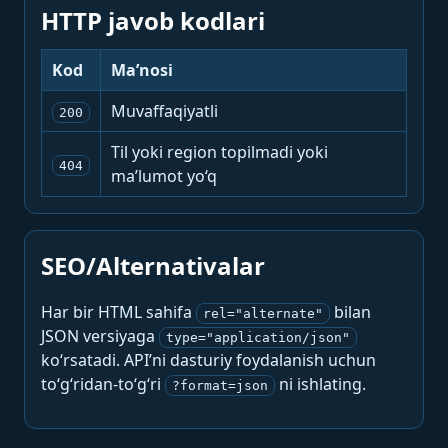
HTTP javob kodlari
Kod
Ma’nosi
Muvaffaqiyatli
200
Til yoki region topilmadi yoki
404
ma’lumot yo‘q
SEO/Alternativalar
Har bir HTML sahifa
bilan
rel="alternate"
JSON versiyaga
type="application/json"
ko‘rsatadi. API’ni dasturiy foydalanish uchun
to‘g‘ridan-to‘g‘ri
ni ishlating.
?format=json