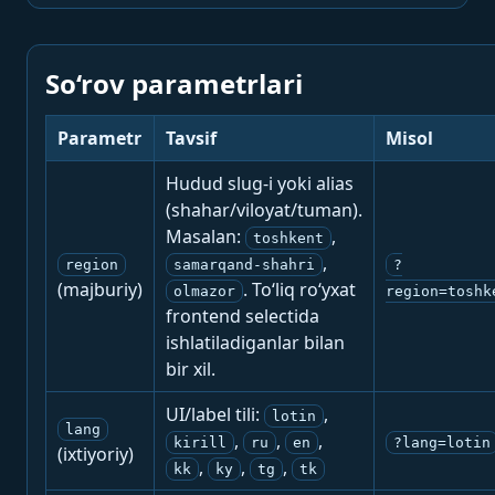
So‘rov parametrlari
Parametr
Tavsif
Misol
Hudud slug-i yoki alias
(shahar/viloyat/tuman).
Masalan:
,
toshkent
,
region
samarqand-shahri
?
(majburiy)
. To‘liq ro‘yxat
olmazor
region=toshk
frontend selectida
ishlatiladiganlar bilan
bir xil.
UI/label tili:
,
lotin
lang
,
,
,
kirill
ru
en
?lang=lotin
(ixtiyoriy)
,
,
,
kk
ky
tg
tk