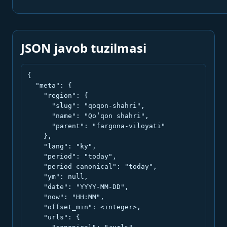
JSON javob tuzilmasi
{

  "meta": {

    "region": {

      "slug": "qoqon-shahri",

      "name": "Qo‘qon shahri",

      "parent": "fargona-viloyati"

    },

    "lang": "ky",

    "period": "today",

    "period_canonical": "today",

    "ym": null,

    "date": "YYYY-MM-DD",

    "now": "HH:MM",

    "offset_min": <integer>,

    "urls": {
