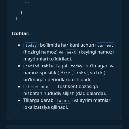
    },

    ...

  ]

}
Izohlar:
bo‘limida har kuni uchun
today
current
(hozirgi namoz) va
(keyingi namoz)
next
maydonlari to‘ldiriladi.
faqat
bo‘lmagan va
period_table
today
namoz-spesifik (
,
, va h.k.)
fajr
isha
bo‘lmagan periodlarda chiqadi.
— Toshkent bazasiga
offset_min
nisbatan hududiy siljish (daqiqalarda).
Tillarga qarab
va ayrim matnlar
labels
lokalizatsiya qilinadi.