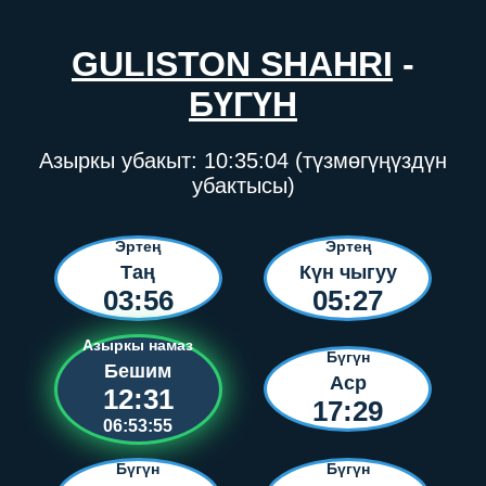
GULISTON SHAHRI
-
БҮГҮН
Азыркы убакыт:
10:35:04
(түзмөгүңүздүн
убактысы)
Эртең
Эртең
Таң
Күн чыгуу
03:56
05:27
Азыркы намаз
Бүгүн
Бешим
Аср
12:31
17:29
06:53:55
Бүгүн
Бүгүн