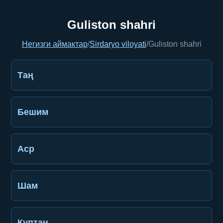
Guliston shahri
Негизги аймактар
/
Sirdaryo viloyati
/
Guliston shahri
Таң
Бешим
Аср
Шам
Куптан