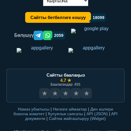
Тилди алмаштыруу:
Сайтты бетбелгиге кошуу
18099
Бөлүшүү
2059
Telegram orqali ulashish
WhatsApp orqali ulashish
Сайтты баалаңыз
4.7 ★
Баалагандар: 455
★
★
★
★
★
Намаз убактысы
|
Негизги аймактар
|
Дин иштери
боюнча комитет
|
Купуялык саясаты
|
API (JSON)
|
API
документи
|
Сайтка жайгаштыруу (Widget)