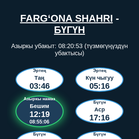
FARG‘ONA SHAHRI
-
БҮГҮН
Азыркы убакыт:
08:20:53
(түзмөгүңүздүн
убактысы)
Эртең
Эртең
Таң
Күн чыгуу
03:46
05:16
Азыркы намаз
Бүгүн
Бешим
Аср
12:19
17:16
08:55:06
Бүгүн
Бүгүн