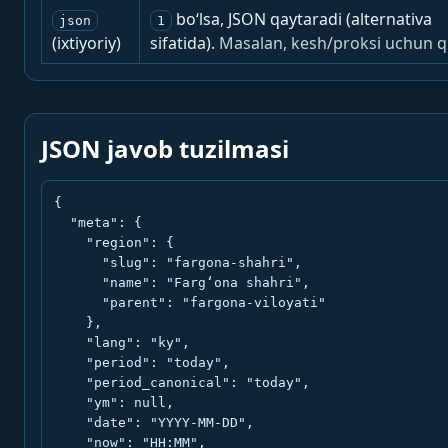
bo‘lsa, JSON qaytaradi (alternativa
json
1
(ixtiyoriy)
sifatida).
Masalan, kesh/proksi uchun q
JSON javob tuzilmasi
{

  "meta": {

    "region": {

      "slug": "fargona-shahri",

      "name": "Farg‘ona shahri",

      "parent": "fargona-viloyati"

    },

    "lang": "ky",

    "period": "today",

    "period_canonical": "today",

    "ym": null,

    "date": "YYYY-MM-DD",

    "now": "HH:MM",
