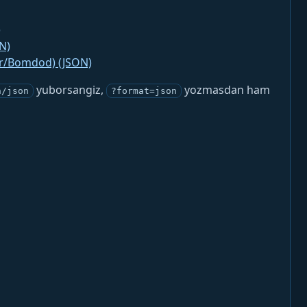
)
N)
jr/Bomdod) (JSON)
yuborsangiz,
yozmasdan ham
n/json
?format=json