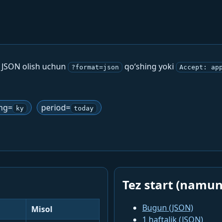
. JSON olish uchun
qo‘shing yoki
?format=json
Accept: ap
ng=
period=
ky
today
Tez start (namun
Bugun (JSON)
Misol
1 haftalik (JSON)