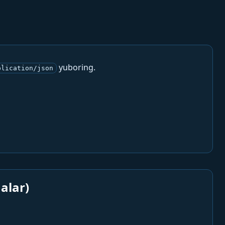
yuboring.
plication/json
alar)