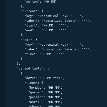
      "xufton": "HH:MM"

    },

    "current": {

      "key": "<canonical-key> | '''",

      "label": "<localized label> | '''",

      "start": "HH:MM | '''",

      "end":   "HH:MM | '''"

    },

    "next": {

      "key": "<canonical-key> | '''",

      "label": "<localized label> | '''",

      "time": "HH:MM | '''"

    }

  },

  "period_table": [

    {

      "date": "DD.MM.YYYY",

      "times": {

        "bomdod": "HH:MM",

        "quyosh": "HH:MM",

        "peshin": "HH:MM",

        "asr":    "HH:MM",

        "shom":   "HH:MM",
