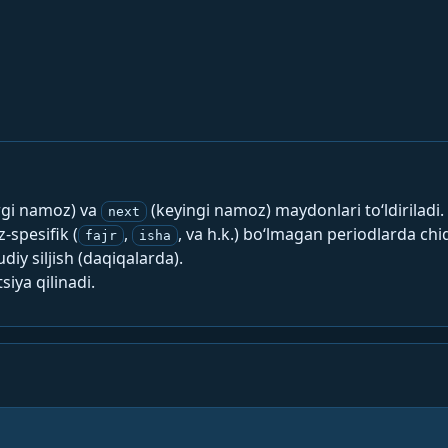
rgi namoz) va
(keyingi namoz) maydonlari to‘ldiriladi.
next
spesifik (
,
, va h.k.) bo‘lmagan periodlarda chi
fajr
isha
y siljish (daqiqalarda).
siya qilinadi.