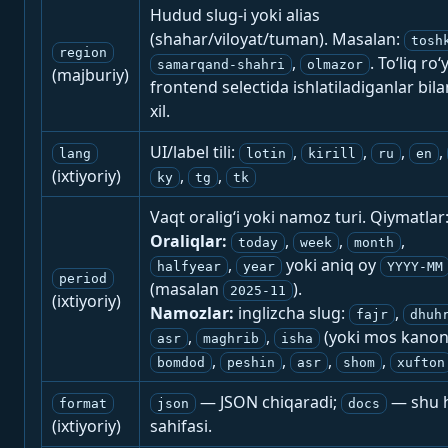
Hudud slug-i yoki alias
(shahar/viloyat/tuman). Masalan:
tosh
region
,
. To‘liq ro‘
samarqand-shahri
olmazor
(majburiy)
frontend selectida ishlatiladiganlar bila
xil.
UI/label tili:
,
,
,
,
lang
lotin
kirill
ru
en
(ixtiyoriy)
,
,
ky
tg
tk
Vaqt oralig‘i yoki namoz turi. Qiymatlar
Oraliqlar:
,
,
,
today
week
month
,
yoki aniq oy
halfyear
year
YYYY-MM
period
(masalan
).
2025-11
(ixtiyoriy)
Namozlar:
inglizcha slug:
,
fajr
dhuh
,
,
(yoki mos kanon
asr
maghrib
isha
,
,
,
,
bomdod
peshin
asr
shom
xufton
— JSON chiqaradi;
— shu h
format
json
docs
(ixtiyoriy)
sahifasi.