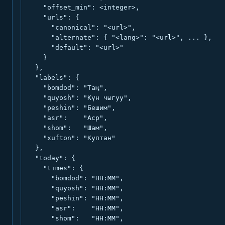
    "offset_min": <integer>,

    "urls": {

      "canonical": "<url>",

      "alternate": { "<lang>": "<url>", ... },

      "default": "<url>"

    }

  },

  "labels": {

    "bomdod": "Таң",

    "quyosh": "Күн чыгуу",

    "peshin": "Бешим",

    "asr":    "Аср",

    "shom":   "Шам",

    "xufton": "Куптан"

  },

  "today": {

    "times": {

      "bomdod": "HH:MM",

      "quyosh": "HH:MM",

      "peshin": "HH:MM",

      "asr":    "HH:MM",

      "shom":   "HH:MM",
