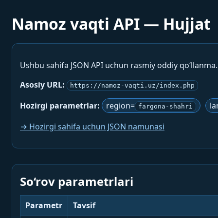
Namoz vaqti API — Hujjat
Ushbu sahifa JSON API uchun rasmiy oddiy qo‘llanma
Asosiy URL:
https://namoz-vaqti.uz/index.php
Hozirgi parametrlar:
region=
la
fargona-shahri
→ Hozirgi sahifa uchun JSON namunasi
So‘rov parametrlari
Parametr
Tavsif