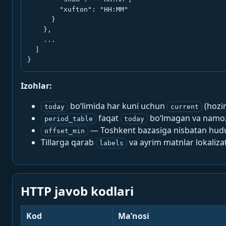
        "xufton": "HH:MM"

      }

    },

    ...

  ]

}
Izohlar:
bo‘limida har kuni uchun
(hozi
today
current
faqat
bo‘lmagan va namoz-
period_table
today
— Toshkent bazasiga nisbatan hududi
offset_min
Tillarga qarab
va ayrim matnlar lokalizat
labels
HTTP javob kodlari
Kod
Ma’nosi