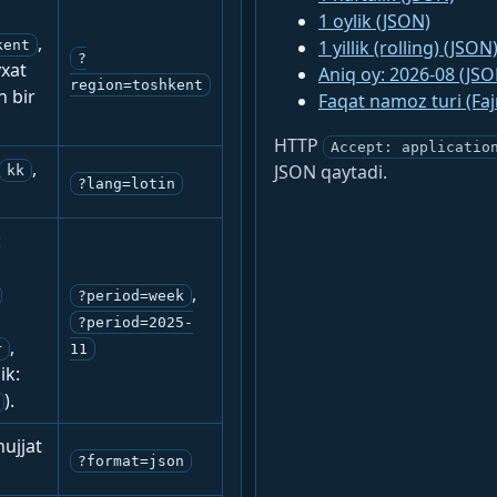
1 oylik (JSON)
,
1 yillik (rolling) (JSON
kent
?
yxat
Aniq oy: 2026-08 (JSO
region=toshkent
n bir
Faqat namoz turi (Fa
HTTP
Accept: applicatio
,
JSON qaytadi.
kk
?lang=lotin
:
,
?period=week
?period=2025-
,
r
11
ik:
).
ujjat
?format=json