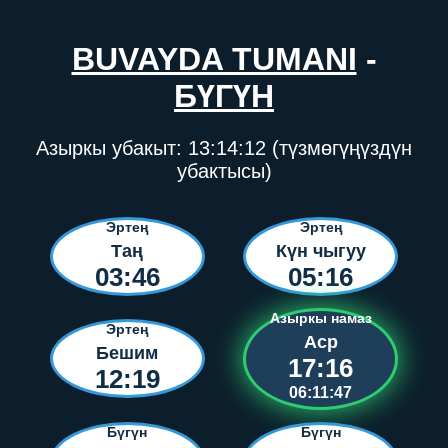
BUVAYDA TUMANI
-
БҮГҮН
Азыркы убакыт:
13:14:12
(түзмөгүңүздүн
убактысы)
Эртең
Эртең
Таң
Күн чыгуу
03:46
05:16
Азыркы намаз
Эртең
Аср
Бешим
17:16
12:19
06:11:47
Бүгүн
Бүгүн