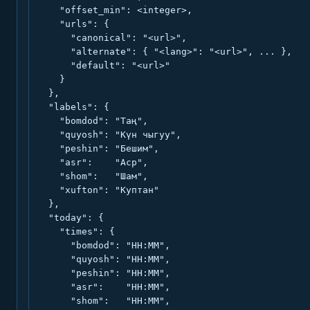
    "offset_min": <integer>,

    "urls": {

      "canonical": "<url>",

      "alternate": { "<lang>": "<url>", ... },

      "default": "<url>"

    }

  },

  "labels": {

    "bomdod": "Таң",

    "quyosh": "Күн чыгуу",

    "peshin": "Бешим",

    "asr":    "Аср",

    "shom":   "Шам",

    "xufton": "Куптан"

  },

  "today": {

    "times": {

      "bomdod": "HH:MM",

      "quyosh": "HH:MM",

      "peshin": "HH:MM",

      "asr":    "HH:MM",

      "shom":   "HH:MM",
