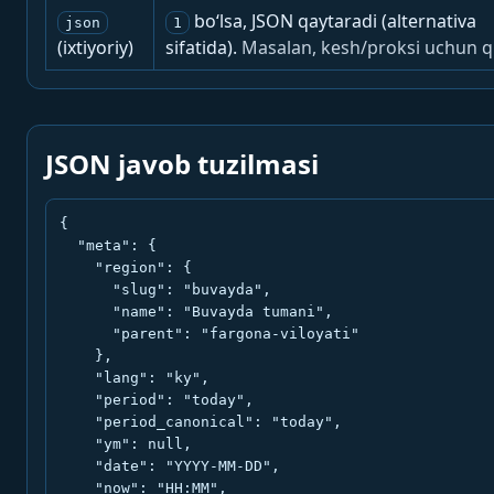
bo‘lsa, JSON qaytaradi (alternativa
json
1
(ixtiyoriy)
sifatida).
Masalan, kesh/proksi uchun q
JSON javob tuzilmasi
{

  "meta": {

    "region": {

      "slug": "buvayda",

      "name": "Buvayda tumani",

      "parent": "fargona-viloyati"

    },

    "lang": "ky",

    "period": "today",

    "period_canonical": "today",

    "ym": null,

    "date": "YYYY-MM-DD",

    "now": "HH:MM",
