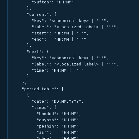
      "xufton": "HH:MM"

    },

    "current": {

      "key": "<canonical-key> | '''",

      "label": "<localized label> | '''",

      "start": "HH:MM | '''",

      "end":   "HH:MM | '''"

    },

    "next": {

      "key": "<canonical-key> | '''",

      "label": "<localized label> | '''",

      "time": "HH:MM | '''"

    }

  },

  "period_table": [

    {

      "date": "DD.MM.YYYY",

      "times": {

        "bomdod": "HH:MM",

        "quyosh": "HH:MM",

        "peshin": "HH:MM",

        "asr":    "HH:MM",

        "shom":   "HH:MM",
