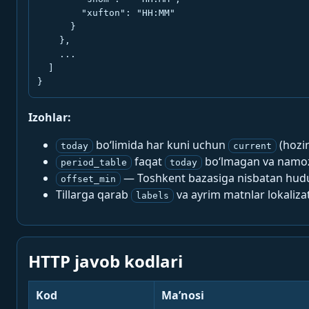
        "xufton": "HH:MM"

      }

    },

    ...

  ]

}
Izohlar:
bo‘limida har kuni uchun
(hozi
today
current
faqat
bo‘lmagan va namoz-
period_table
today
— Toshkent bazasiga nisbatan hududi
offset_min
Tillarga qarab
va ayrim matnlar lokalizat
labels
HTTP javob kodlari
Kod
Ma’nosi