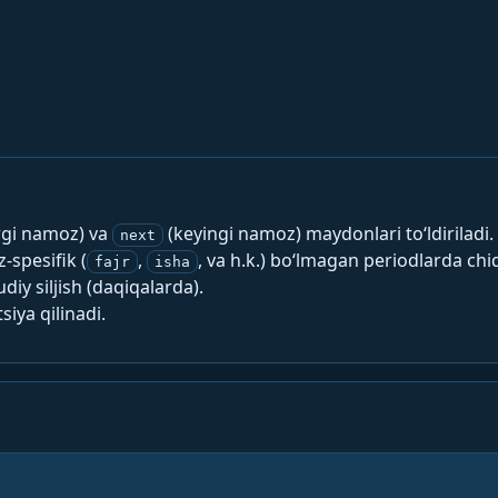
rgi namoz) va
(keyingi namoz) maydonlari to‘ldiriladi.
next
spesifik (
,
, va h.k.) bo‘lmagan periodlarda chi
fajr
isha
y siljish (daqiqalarda).
siya qilinadi.