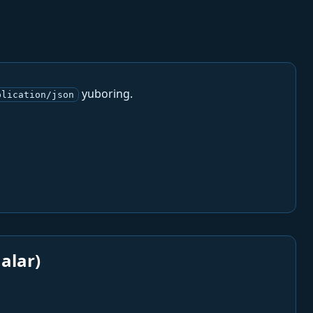
yuboring.
plication/json
alar)