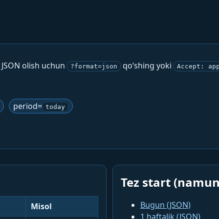
. JSON olish uchun
qo‘shing yoki
?format=json
Accept: ap
period=
today
Tez start (namun
Bugun (JSON)
Misol
1 haftalik (JSON)