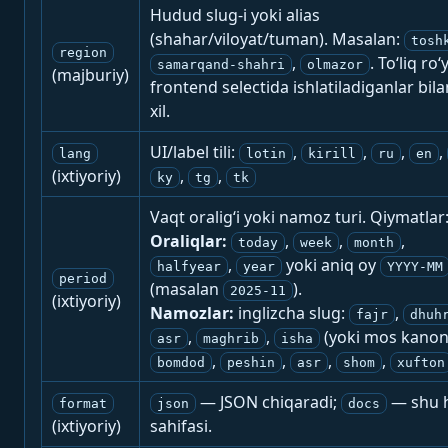
Hudud slug-i yoki alias
(shahar/viloyat/tuman). Masalan:
tosh
region
,
. To‘liq ro‘
samarqand-shahri
olmazor
(majburiy)
frontend selectida ishlatiladiganlar bila
xil.
UI/label tili:
,
,
,
,
lang
lotin
kirill
ru
en
(ixtiyoriy)
,
,
ky
tg
tk
Vaqt oralig‘i yoki namoz turi. Qiymatlar
Oraliqlar:
,
,
,
today
week
month
,
yoki aniq oy
halfyear
year
YYYY-MM
period
(masalan
).
2025-11
(ixtiyoriy)
Namozlar:
inglizcha slug:
,
fajr
dhuh
,
,
(yoki mos kanon
asr
maghrib
isha
,
,
,
,
bomdod
peshin
asr
shom
xufton
— JSON chiqaradi;
— shu h
format
json
docs
(ixtiyoriy)
sahifasi.