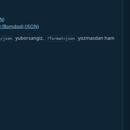
)
N)
jr/Bomdod) (JSON)
yuborsangiz,
yozmasdan ham
n/json
?format=json