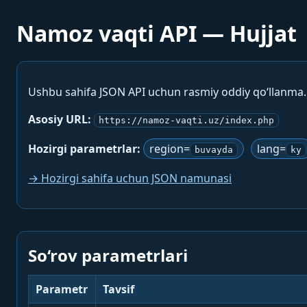
Namoz vaqti API — Hujjat
Ushbu sahifa JSON API uchun rasmiy oddiy qo‘llanma
Asosiy URL:
https://namoz-vaqti.uz/index.php
Hozirgi parametrlar:
region=
lang=
buvayda
ky
→ Hozirgi sahifa uchun JSON namunasi
So‘rov parametrlari
Parametr
Tavsif