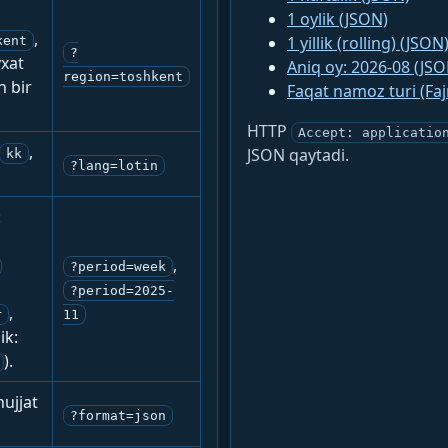
1 oylik (JSON)
,
1 yillik (rolling) (JSON
kent
?
yxat
Aniq oy: 2026-08 (JSO
region=toshkent
n bir
Faqat namoz turi (Fa
HTTP
Accept: applicatio
,
JSON qaytadi.
kk
?lang=lotin
:
,
?period=week
?period=2025-
,
r
11
ik:
).
ujjat
?format=json