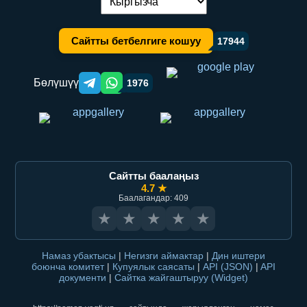
Тилди алмаштыруу:
Сайтты бетбелгиге кошуу
17944
Бөлүшүү
1976
Telegram orqali ulashish
WhatsApp orqali ulashish
Сайтты баалаңыз
4.7 ★
Баалагандар: 409
★
★
★
★
★
Намаз убактысы
|
Негизги аймактар
|
Дин иштери
боюнча комитет
|
Купуялык саясаты
|
API (JSON)
|
API
документи
|
Сайтка жайгаштыруу (Widget)