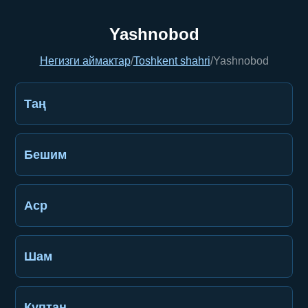
Yashnobod
Негизги аймактар
/
Toshkent shahri
/
Yashnobod
Таң
Бешим
Аср
Шам
Куптан