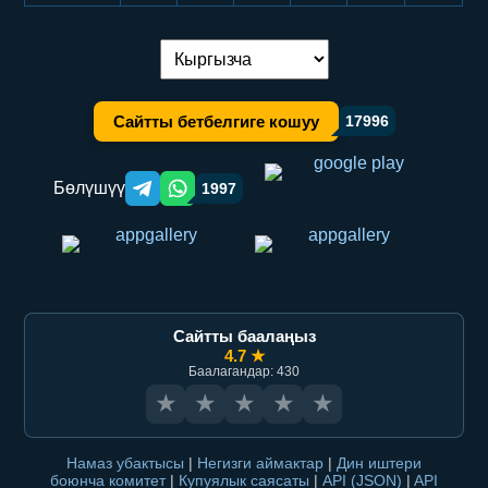
Тилди алмаштыруу:
Сайтты бетбелгиге кошуу
17996
Бөлүшүү
1997
Telegram orqali ulashish
WhatsApp orqali ulashish
Сайтты баалаңыз
4.7 ★
Баалагандар: 430
★
★
★
★
★
Намаз убактысы
|
Негизги аймактар
|
Дин иштери
боюнча комитет
|
Купуялык саясаты
|
API (JSON)
|
API