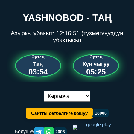
YASHNOBOD
-
ТАҢ
Азыркы убакыт:
12:16:51
(түзмөгүңүздүн
убактысы)
Эртең
Эртең
Таң
Күн чыгуу
03:54
05:25
Тилди алмаштыруу:
Сайтты бетбелгиге кошуу
18006
Бөлүшүү
2006
Telegram orqali ulashish
WhatsApp orqali ulashish