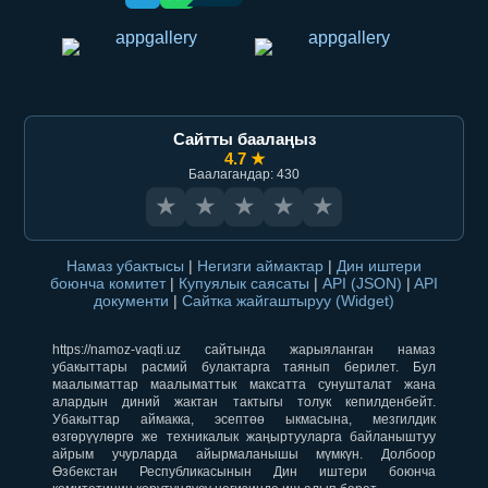
Сайтты баалаңыз
4.7 ★
Баалагандар: 430
★
★
★
★
★
Намаз убактысы
|
Негизги аймактар
|
Дин иштери
боюнча комитет
|
Купуялык саясаты
|
API (JSON)
|
API
документи
|
Сайтка жайгаштыруу (Widget)
https://namoz-vaqti.uz сайтында жарыяланган намаз
убакыттары расмий булактарга таянып берилет. Бул
маалыматтар маалыматтык максатта сунушталат жана
алардын диний жактан тактыгы толук кепилденбейт.
Убакыттар аймакка, эсептөө ыкмасына, мезгилдик
өзгөрүүлөргө же техникалык жаңыртууларга байланыштуу
айрым учурларда айырмаланышы мүмкүн. Долбоор
Өзбекстан Республикасынын Дин иштери боюнча