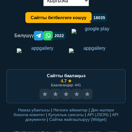
Тилди алмаштыруу:
Сайтты бетбелгиге кошуу
18035
Бөлүшүү
2022
Telegram orqali ulashish
WhatsApp orqali ulashish
Сайтты баалаңыз
4.7 ★
Баалагандар: 441
★
★
★
★
★
Намаз убактысы
|
Негизги аймактар
|
Дин иштери
боюнча комитет
|
Купуялык саясаты
|
API (JSON)
|
API
документи
|
Сайтка жайгаштыруу (Widget)