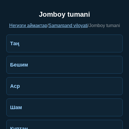
Jomboy tumani
Негизги аймактар
/
Samarqand viloyati
/
Jomboy tumani
Таң
Бешим
Аср
Шам
Куптан