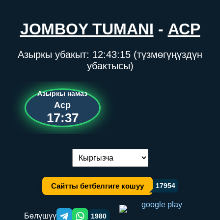
JOMBOY TUMANI
-
АСР
Азыркы убакыт:
12:43:15
(түзмөгүңүздүн
убактысы)
Азыркы намаз
Аср
17:37
Тилди алмаштыруу:
Сайтты бетбелгиге кошуу
17954
Бөлүшүү
1980
Telegram orqali ulashish
WhatsApp orqali ulashish