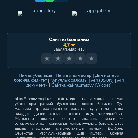
Сайтты баалаңыз
4.7 ★
Баалагандар: 415
★
★
★
★
★
Намаз убактысы
|
Негизги аймактар
|
Дин иштери
боюнча комитет
|
Купуялык саясаты
|
API (JSON)
|
API
документи
|
Сайтка жайгаштыруу (Widget)
https://namoz-vaqti.uz сайтында жарыяланган намаз
убакыттары расмий булактарга таянып берилет. Бул
маалыматтар маалыматтык максатта сунушталат жана
алардын диний жактан тактыгы толук кепилденбейт.
Убакыттар аймакка, эсептөө ыкмасына, мезгилдик
өзгөрүүлөргө же техникалык жаңыртууларга байланыштуу
айрым учурларда айырмаланышы мүмкүн. Долбоор
Өзбекстан Республикасынын Дин иштери боюнча