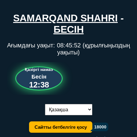
SAMARQAND SHAHRI
-
БЕСІН
Ағымдағы уақыт:
08:45:52
(құрылғыңыздың
уақыты)
Қазіргі намаз
Бесін
12:38
Тілді ауыстыру:
Сайтты бетбелгіге қосу
18000