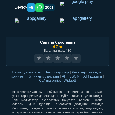
Бөлісу
2001
Telegram orqali ulashish
WhatsApp orqali ulashish
Сайтты бағалаңыз
4.7 ★
Бағалағандар: 430
★
★
★
★
★
Намаз уақыттары
|
Негізгі өңірлер
|
Дін істері жөніндегі
комитет
|
Құпиялық саясаты
|
API (JSON)
|
API құжаты
|
Сайтқа енгізу (Widget)
https://namoz-vaqti.uz сайтында жарияланатын намаз
уақыттары ресми дереккөздерге сүйене отырып ұсынылады.
Бұл мәліметтер ақпараттық мақсатта берілген және
олардың діни тұрғыдан абсолютті дәлдігіне кепілдік
берілмейді. Уақыттар өңірге, есептеу әдісіне, маусымдық
өзгерістерге немесе техникалық жаңартуларға байланысты