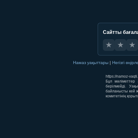
Сайтты бағал
★
★
★
Намаз уақыттары
|
Негізгі өңір
https://namoz-va
Бұл мәліметтер 
берілмейді. Уақ
байланысты кей ж
комитетінің қорыт