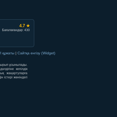
4.7 ★
Бағалағандар: 430
I құжаты
|
Сайтқа енгізу (Widget)
отырып ұсынылады.
лдігіне кепілдік
лық жаңартуларға
 істері жөніндегі