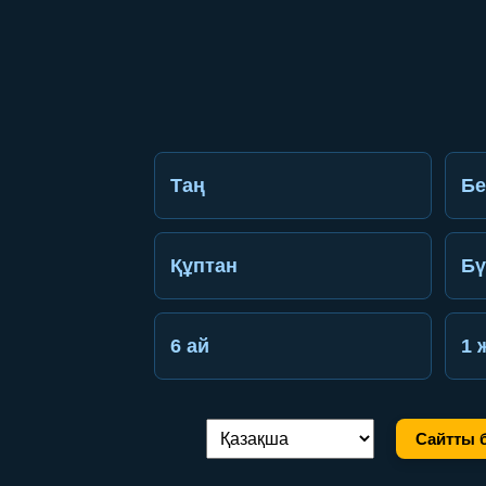
Таң
Бе
Құптан
Бү
6 ай
1 
Сайтты б
Тілді ауыстыру: