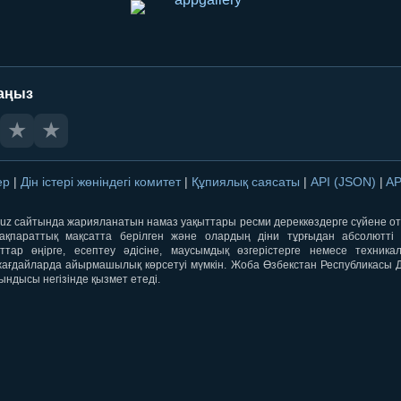
аңыз
★
★
лер
|
Дін істері жөніндегі комитет
|
Құпиялық саясаты
|
API (JSON)
|
AP
qti.uz сайтында жарияланатын намаз уақыттары ресми дереккөздерге сүйене 
ақпараттық мақсатта берілген және олардың діни тұрғыдан абсолютті дә
ыттар өңірге, есептеу әдісіне, маусымдық өзгерістерге немесе техника
ағдайларда айырмашылық көрсетуі мүмкін. Жоба Өзбекстан Республикасы Дін
ындысы негізінде қызмет етеді.