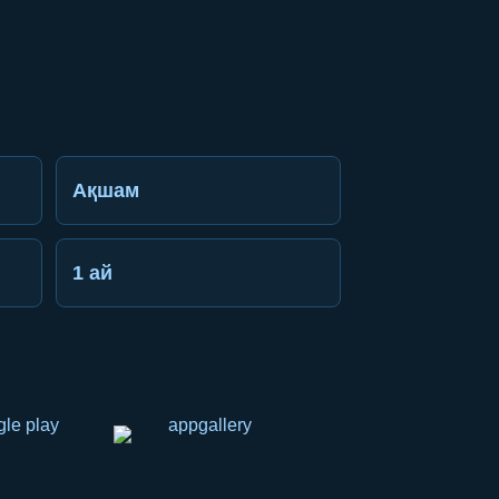
Ақшам
1 ай