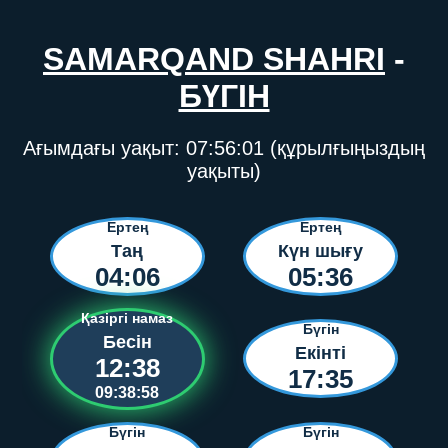
SAMARQAND SHAHRI
-
БҮГІН
Ағымдағы уақыт:
07:56:01
(құрылғыңыздың
уақыты)
Ертең
Ертең
Таң
Күн шығу
04:06
05:36
Қазіргі намаз
Бүгін
Бесін
Екінті
12:38
17:35
09:38:58
Бүгін
Бүгін