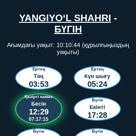
YANGIYO‘L SHAHRI
-
БҮГІН
Ағымдағы уақыт:
10:10:44
(құрылғыңыздың
уақыты)
Ертең
Ертең
Таң
Күн шығу
03:53
05:24
Қазіргі намаз
Бүгін
Бесін
Екінті
12:29
17:28
07:17:15
Бүгін
Бүгін