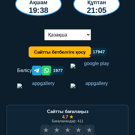
Ақшам
Құптан
19:38
21:05
Тілді ауыстыру:
Сайтты бетбелгіге қосу
17947
Бөлісу
1977
Telegram orqali ulashish
WhatsApp orqali ulashish
Сайтты бағалаңыз
4.7 ★
Бағалағандар: 411
★
★
★
★
★