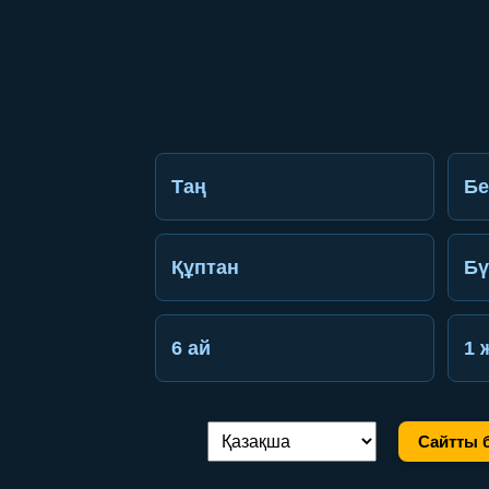
Таң
Бе
Құптан
Бү
6 ай
1 
Сайтты б
Тілді ауыстыру: