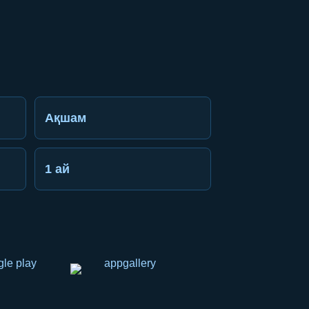
Ақшам
1 ай