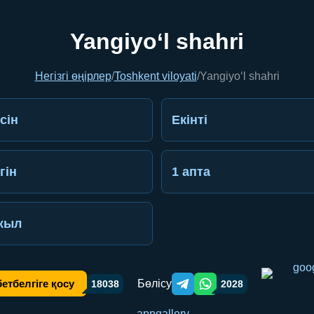
Yangiyo‘l shahri
Негізгі өңірлер
/
Toshkent viloyati
/
Yangiyo‘l shahri
сін
Екінті
гін
1 апта
жыл
Бөлісу
етбелгіге қосу
18038
2028
Telegram orqali ulashish
WhatsApp orqali ulashish