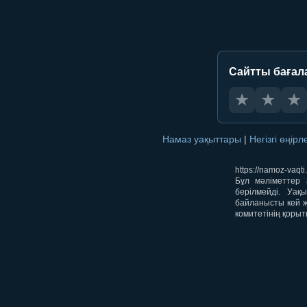
Сайтты бағал
★
★
★
Намаз уақыттары
|
Негізгі өңір
https://namoz-va
Бұл мәліметтер 
берілмейді. Уақ
байланысты кей ж
комитетінің қорыт