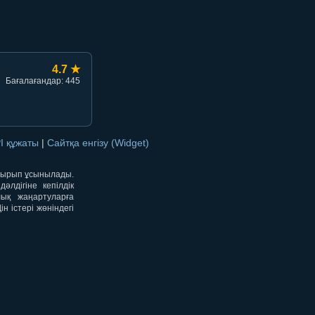
4.7 ★
Бағалағандар: 445
I құжаты
|
Сайтқа енгізу (Widget)
отырып ұсынылады.
лдігіне кепілдік
лық жаңартуларға
 істері жөніндегі