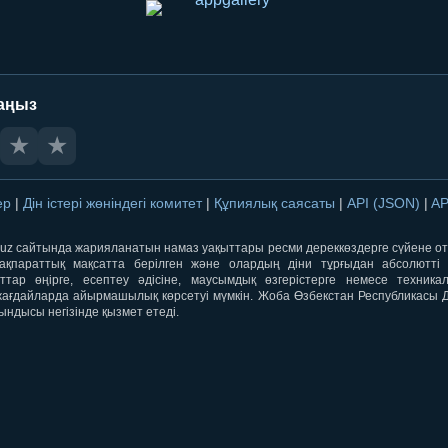
аңыз
★
★
лер
|
Дін істері жөніндегі комитет
|
Құпиялық саясаты
|
API (JSON)
|
AP
qti.uz сайтында жарияланатын намаз уақыттары ресми дереккөздерге сүйене 
ақпараттық мақсатта берілген және олардың діни тұрғыдан абсолютті дә
ыттар өңірге, есептеу әдісіне, маусымдық өзгерістерге немесе техника
ағдайларда айырмашылық көрсетуі мүмкін. Жоба Өзбекстан Республикасы Дін
ындысы негізінде қызмет етеді.