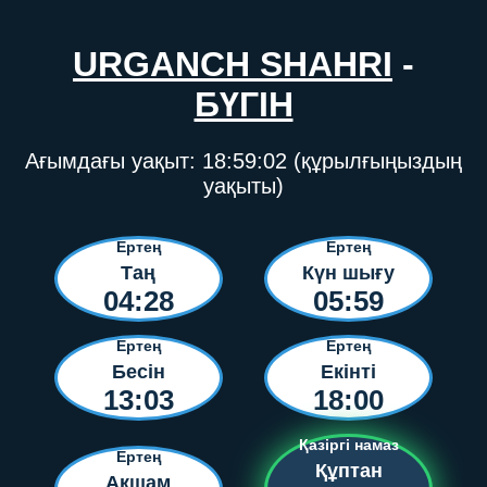
URGANCH SHAHRI
-
БҮГІН
Ағымдағы уақыт:
18:59:02
(құрылғыңыздың
уақыты)
Ертең
Ертең
Таң
Күн шығу
04:28
05:59
Ертең
Ертең
Бесін
Екінті
13:03
18:00
Қазіргі намаз
Ертең
Құптан
Ақшам