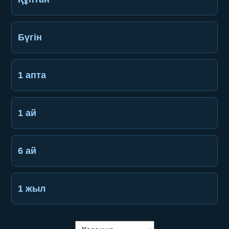
Бүгін
1 апта
1 ай
6 ай
1 жыл