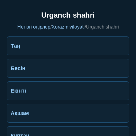
Urganch shahri
Негізгі өңірлер
/
Xorazm viloyati
/
Urganch shahri
Таң
Бесін
Екінті
Ақшам
Құптан