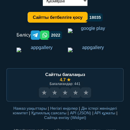
Тілді ауыстыру:
Сайтты бетбелгіге қосу
18035
Бөлісу
2022
Telegram orqali ulashish
WhatsApp orqali ulashish
Сайтты бағалаңыз
4.7 ★
Бағалағандар: 441
★
★
★
★
★
Намаз уақыттары
|
Негізгі өңірлер
|
Дін істері жөніндегі
комитет
|
Құпиялық саясаты
|
API (JSON)
|
API құжаты
|
Сайтқа енгізу (Widget)