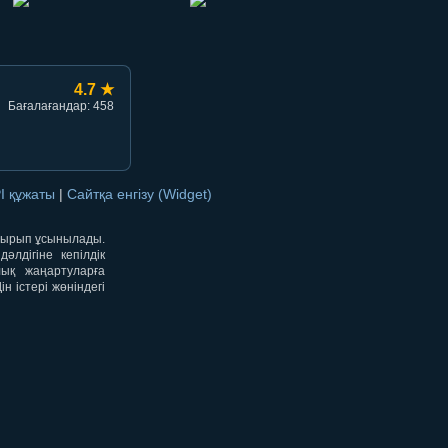
4.7 ★
Бағалағандар: 458
I құжаты
|
Сайтқа енгізу (Widget)
отырып ұсынылады.
лдігіне кепілдік
лық жаңартуларға
 істері жөніндегі