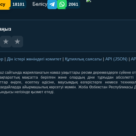
Бөлісу
осу
18101
2061
Telegram orqali ulashish
WhatsApp orqali ulashish
аңыз
★
★
лер
|
Дін істері жөніндегі комитет
|
Құпиялық саясаты
|
API (JSON)
|
AP
qti.uz сайтында жарияланатын намаз уақыттары ресми дереккөздерге сүйене 
ақпараттық мақсатта берілген және олардың діни тұрғыдан абсолютті дә
ыттар өңірге, есептеу әдісіне, маусымдық өзгерістерге немесе техника
ағдайларда айырмашылық көрсетуі мүмкін. Жоба Өзбекстан Республикасы Дін
ындысы негізінде қызмет етеді.