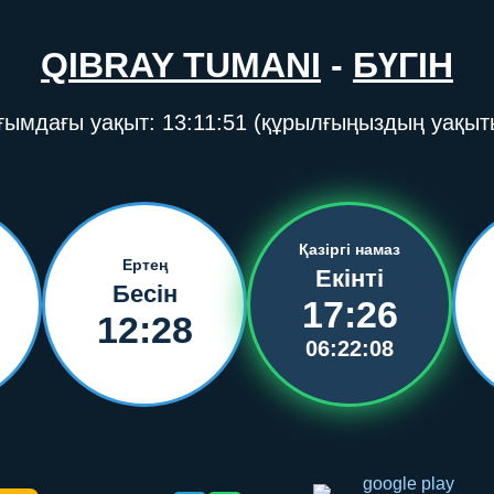
QIBRAY TUMANI
-
БҮГІН
ғымдағы уақыт:
13:11:51
(құрылғыңыздың уақыт
Қазіргі намаз
Ертең
Екінті
Бесін
17:26
12:28
06:22:08