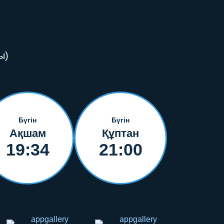
ы)
Бүгін
Бүгін
Ақшам
Құптан
19:34
21:00