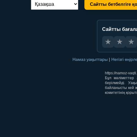
Сайтты бетбелгіге қ
Тілді ауыстыру:
Сайтты бағал
★
★
★
Намаз уақыттары
|
Негізгі өңір
https://namoz-va
Бұл мәліметтер 
берілмейді. Уақ
байланысты кей ж
комитетінің қорыт