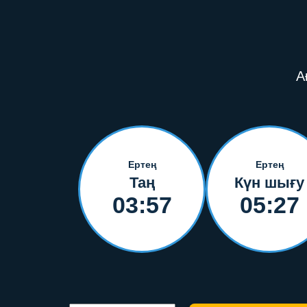
А
Ертең
Ертең
Таң
Күн шығу
03:57
05:27