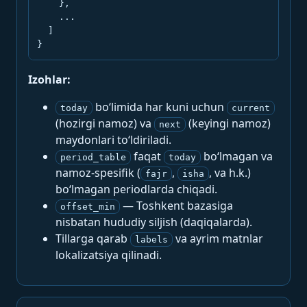
    },

    ...

  ]

}
Izohlar:
bo‘limida har kuni uchun
today
current
(hozirgi namoz) va
(keyingi namoz)
next
maydonlari to‘ldiriladi.
faqat
bo‘lmagan va
period_table
today
namoz-spesifik (
,
, va h.k.)
fajr
isha
bo‘lmagan periodlarda chiqadi.
— Toshkent bazasiga
offset_min
nisbatan hududiy siljish (daqiqalarda).
Tillarga qarab
va ayrim matnlar
labels
lokalizatsiya qilinadi.