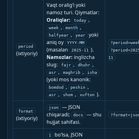
Vaqt oralig‘i yoki
namoz turi. Qiymatlar:
Oraliqlar:
,
today
,
,
week
month
,
yoki
halfyear
year
aniq oy
YYYY-MM
?period=wee
period
(masalan
).
2025-11
?period=202
(ixtiyoriy)
Namozlar:
inglizcha
11
slug:
,
,
fajr
dhuhr
,
,
asr
maghrib
isha
(yoki mos kanonik:
,
,
bomdod
peshin
,
,
).
asr
shom
xufton
— JSON
json
format
chiqaradi;
— shu
docs
?format=jso
(ixtiyoriy)
hujjat sahifasi.
bo‘lsa, JSON
1