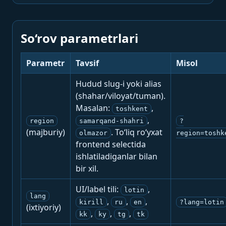
So‘rov parametrlari
Parametr
Tavsif
Misol
Hudud slug-i yoki alias
(shahar/viloyat/tuman).
Masalan:
,
toshkent
,
region
samarqand-shahri
?
(majburiy)
. To‘liq ro‘yxat
olmazor
region=toshk
frontend selectida
ishlatiladiganlar bilan
bir xil.
UI/label tili:
,
lotin
lang
,
,
,
kirill
ru
en
?lang=lotin
(ixtiyoriy)
,
,
,
kk
ky
tg
tk