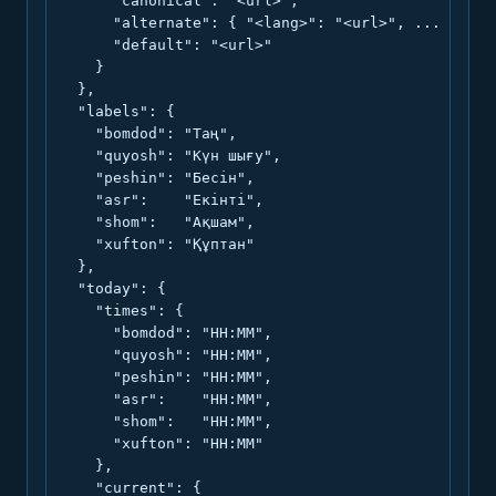
      "canonical": "<url>",

      "alternate": { "<lang>": "<url>", ... },

      "default": "<url>"

    }

  },

  "labels": {

    "bomdod": "Таң",

    "quyosh": "Күн шығу",

    "peshin": "Бесін",

    "asr":    "Екінті",

    "shom":   "Ақшам",

    "xufton": "Құптан"

  },

  "today": {

    "times": {

      "bomdod": "HH:MM",

      "quyosh": "HH:MM",

      "peshin": "HH:MM",

      "asr":    "HH:MM",

      "shom":   "HH:MM",

      "xufton": "HH:MM"

    },

    "current": {
