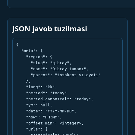
JSON javob tuzilmasi
{

  "meta": {

    "region": {

      "slug": "qibray",

      "name": "Qibray tumani",

      "parent": "toshkent-viloyati"

    },

    "lang": "kk",

    "period": "today",

    "period_canonical": "today",

    "ym": null,

    "date": "YYYY-MM-DD",

    "now": "HH:MM",

    "offset_min": <integer>,

    "urls": {
