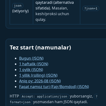
qaytaradi (alternativa
json
sifatida).
Masalan,
?json=1
(ixtiyoriy)
kesh/proksi uchun
qulay.
Tez start (namunalar)
Bugun (JSON)
1 haftalik (JSON)
1 oylik (JSON)
1 yillik (rolling) (JSON)
Aniq oy: 2026-08 (JSON)
Faqat namoz turi (Fajr/Bomdod) (JSON)
HTTP
yuborsangiz,
Accept: application/json
?
yozmasdan ham JSON qaytadi.
format=json