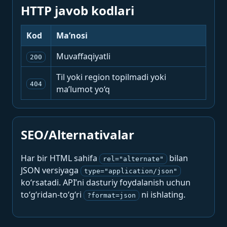
HTTP javob kodlari
Kod
Ma’nosi
Muvaffaqiyatli
200
Til yoki region topilmadi yoki
404
ma’lumot yo‘q
SEO/Alternativalar
Har bir HTML sahifa
bilan
rel="alternate"
JSON versiyaga
type="application/json"
ko‘rsatadi. API’ni dasturiy foydalanish uchun
to‘g‘ridan-to‘g‘ri
ni ishlating.
?format=json