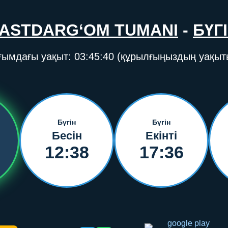
ASTDARG‘OM TUMANI
-
БҮГ
ғымдағы уақыт:
03:45:40
(құрылғыңыздың уақыт
Бүгін
Бүгін
Бесін
Екінті
12:38
17:36