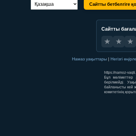
Сайтты бетбелгіге қ
Тілді ауыстыру:
Сайтты бағал
★
★
★
Намаз уақыттары
|
Негізгі өңір
https://namoz-va
Бұл мәліметтер 
берілмейді. Уақ
байланысты кей ж
комитетінің қорыт