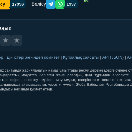
Бөлісу
осу
17996
1997
Telegram orqali ulashish
WhatsApp orqali ulashish
аңыз
★
★
лер
|
Дін істері жөніндегі комитет
|
Құпиялық саясаты
|
API (JSON)
|
AP
qti.uz сайтында жарияланатын намаз уақыттары ресми дереккөздерге сүйене 
ақпараттық мақсатта берілген және олардың діни тұрғыдан абсолютті дә
ыттар өңірге, есептеу әдісіне, маусымдық өзгерістерге немесе техника
ағдайларда айырмашылық көрсетуі мүмкін. Жоба Өзбекстан Республикасы Дін
ындысы негізінде қызмет етеді.