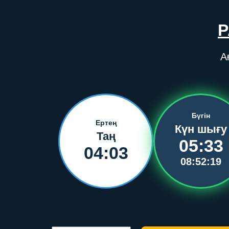
P
А
Бүгін
Ертең
Күн шығу
Таң
05:33
04:03
08:52:19