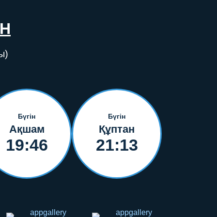
ІН
ы)
Бүгін
Бүгін
Ақшам
Құптан
19:46
21:13