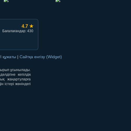
4.7 ★
Бағалағандар: 430
I құжаты
|
Сайтқа енгізу (Widget)
отырып ұсынылады.
лдігіне кепілдік
лық жаңартуларға
 істері жөніндегі