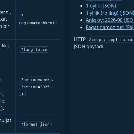
1 oylik (JSON)
,
1 yillik (rolling) (JSON
kent
?
yxat
Aniq oy: 2026-08 (JSO
region=toshkent
n bir
Faqat namoz turi (Fa
HTTP
Accept: applicatio
,
JSON qaytadi.
kk
?lang=lotin
:
,
?period=week
?period=2025-
,
r
11
ik:
).
ujjat
?format=json