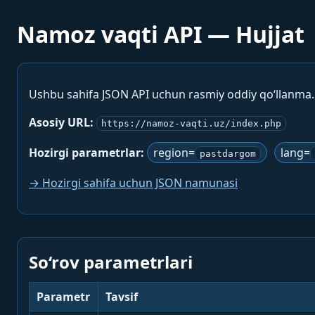
Namoz vaqti API — Hujjat
Ushbu sahifa JSON API uchun rasmiy oddiy qo‘llanma
Asosiy URL:
https://namoz-vaqti.uz/index.php
Hozirgi parametrlar:
region=
lang=
pastdargom
→ Hozirgi sahifa uchun JSON namunasi
So‘rov parametrlari
Parametr
Tavsif