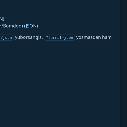
)
N)
jr/Bomdod) (JSON)
yuborsangiz,
yozmasdan ham
n/json
?format=json