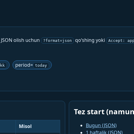
. JSON olish uchun
qo‘shing yoki
?format=json
Accept: ap
period=
kk
today
Tez start (namun
Bugun (JSON)
Misol
1 haftalik (JSON)