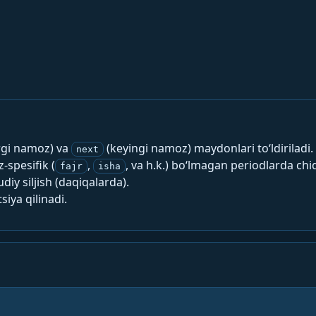
rgi namoz) va
(keyingi namoz) maydonlari to‘ldiriladi.
next
spesifik (
,
, va h.k.) bo‘lmagan periodlarda chi
fajr
isha
y siljish (daqiqalarda).
siya qilinadi.