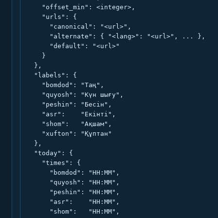
    "offset_min": <integer>,

    "urls": {

      "canonical": "<url>",

      "alternate": { "<lang>": "<url>", ... },

      "default": "<url>"

    }

  },

  "labels": {

    "bomdod": "Таң",

    "quyosh": "Күн шығу",

    "peshin": "Бесін",

    "asr":    "Екінті",

    "shom":   "Ақшам",

    "xufton": "Құптан"

  },

  "today": {

    "times": {

      "bomdod": "HH:MM",

      "quyosh": "HH:MM",

      "peshin": "HH:MM",

      "asr":    "HH:MM",

      "shom":   "HH:MM",
