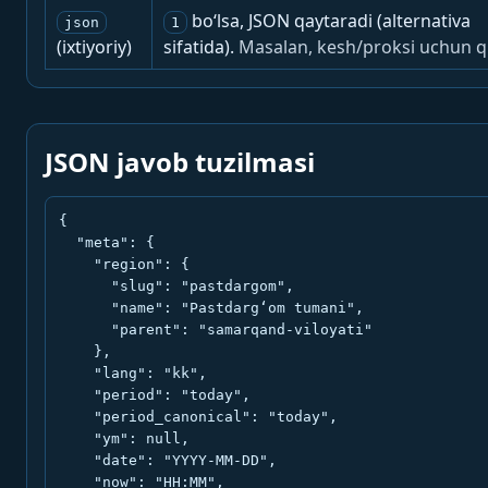
bo‘lsa, JSON qaytaradi (alternativa
json
1
(ixtiyoriy)
sifatida).
Masalan, kesh/proksi uchun q
JSON javob tuzilmasi
{

  "meta": {

    "region": {

      "slug": "pastdargom",

      "name": "Pastdarg‘om tumani",

      "parent": "samarqand-viloyati"

    },

    "lang": "kk",

    "period": "today",

    "period_canonical": "today",

    "ym": null,

    "date": "YYYY-MM-DD",

    "now": "HH:MM",
