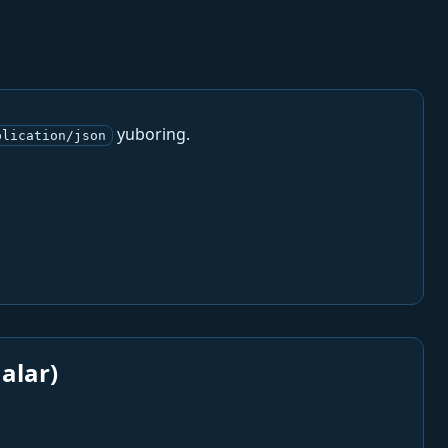
yuboring.
plication/json
alar)