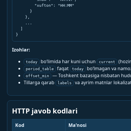
        "xufton": "HH:MM"

      }

    },

    ...

  ]

}
Izohlar:
bo‘limida har kuni uchun
(hozi
today
current
faqat
bo‘lmagan va namoz-
period_table
today
— Toshkent bazasiga nisbatan hududi
offset_min
Tillarga qarab
va ayrim matnlar lokalizat
labels
HTTP javob kodlari
Kod
Ma’nosi