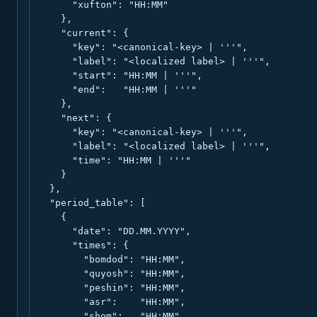
      "xufton": "HH:MM"

    },

    "current": {

      "key": "<canonical-key> | '''",

      "label": "<localized label> | '''",

      "start": "HH:MM | '''",

      "end":   "HH:MM | '''"

    },

    "next": {

      "key": "<canonical-key> | '''",

      "label": "<localized label> | '''",

      "time": "HH:MM | '''"

    }

  },

  "period_table": [

    {

      "date": "DD.MM.YYYY",

      "times": {

        "bomdod": "HH:MM",

        "quyosh": "HH:MM",

        "peshin": "HH:MM",

        "asr":    "HH:MM",

        "shom":   "HH:MM",
