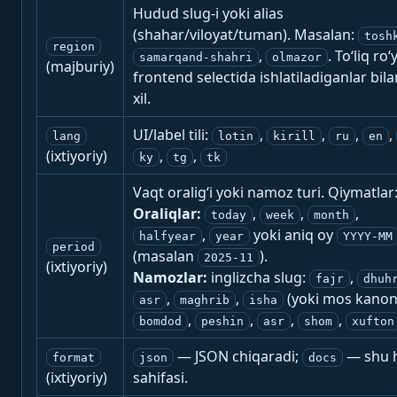
Hudud slug-i yoki alias
(shahar/viloyat/tuman). Masalan:
tosh
region
,
. To‘liq ro‘
samarqand-shahri
olmazor
(majburiy)
frontend selectida ishlatiladiganlar bila
xil.
UI/label tili:
,
,
,
,
lang
lotin
kirill
ru
en
(ixtiyoriy)
,
,
ky
tg
tk
Vaqt oralig‘i yoki namoz turi. Qiymatlar
Oraliqlar:
,
,
,
today
week
month
,
yoki aniq oy
halfyear
year
YYYY-MM
period
(masalan
).
2025-11
(ixtiyoriy)
Namozlar:
inglizcha slug:
,
fajr
dhuh
,
,
(yoki mos kanon
asr
maghrib
isha
,
,
,
,
bomdod
peshin
asr
shom
xufton
— JSON chiqaradi;
— shu h
format
json
docs
(ixtiyoriy)
sahifasi.