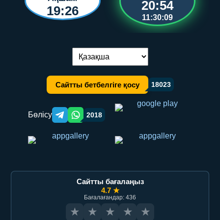
20:54
19:26
11:30:09
Тілді ауыстыру:
Сайтты бетбелгіге қосу
18023
Бөлісу
2018
Telegram orqali ulashish
WhatsApp orqali ulashish
Сайтты бағалаңыз
4.7 ★
Бағалағандар: 436
★
★
★
★
★