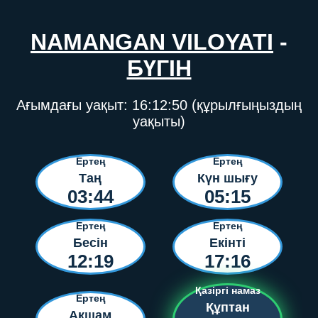
NAMANGAN VILOYATI
-
БҮГІН
Ағымдағы уақыт:
16:12:50
(құрылғыңыздың
уақыты)
Ертең
Ертең
Таң
Күн шығу
03:44
05:15
Ертең
Ертең
Бесін
Екінті
12:19
17:16
Қазіргі намаз
Ертең
Құптан
Ақшам