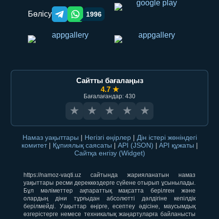
Бөлісу
1996
Telegram orqali ulashish
WhatsApp orqali ulashish
Сайтты бағалаңыз
4.7 ★
Бағалағандар: 430
★
★
★
★
★
Намаз уақыттары
|
Негізгі өңірлер
|
Дін істері жөніндегі
комитет
|
Құпиялық саясаты
|
API (JSON)
|
API құжаты
|
Сайтқа енгізу (Widget)
https://namoz-vaqti.uz сайтында жарияланатын намаз
уақыттары ресми дереккөздерге сүйене отырып ұсынылады.
Бұл мәліметтер ақпараттық мақсатта берілген және
олардың діни тұрғыдан абсолютті дәлдігіне кепілдік
берілмейді. Уақыттар өңірге, есептеу әдісіне, маусымдық
өзгерістерге немесе техникалық жаңартуларға байланысты